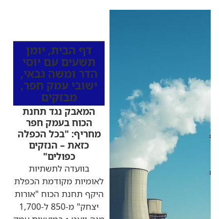
כותרות החדשות
מהרדיו
דף הבית
,
יומן
תשעים עם יוסי
הדר ומשה גבאי
,
ישובי עמק חפר
,
מבזקים
המאבק נגד תחנת
הכוח בעמק חפר
מחריף: "בכל הכפלה
כזאת – הנזקים
כפולים"
בוועדה לתשתיות
לאומיות מקודמת הכפלת
היקף תחנת הכוח "אורות
יצחק" מ-850 ל-1,700