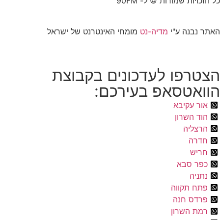
כל הזכויות שמורות © ל- 90FM
האתר נבנה ע"י
מדיה-נט
מומחי האינטרנט של ישראל
הצטרפו לעדכונים בקבוצת
הוואטסאפ בעירכם:
אור עקיבא
הוד השרון
הרצליה
חדרה
חריש
כפר סבא
נתניה
פתח תקווה
פרדס חנה
רמת השרון