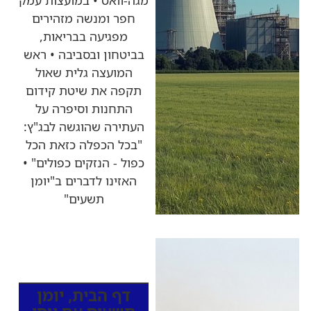
מגה-וואט • במועצות עמק
חפר ומנשה מזהירים
מפגיעה בבריאות,
בביטחון ובסביבה • ראש
המועצה גלית שאול
תקפה את שיטת קידום
התחנות וסיפרה על
העתירה שהוגשה לבג"ץ:
"בכל הכפלה כזאת הכל
כפול - הנזקים כפולים" •
האזינו לדברים ב"יומן
תשעים"
כותרות החדשות
מהרדיו
דף הבית
,
יומן