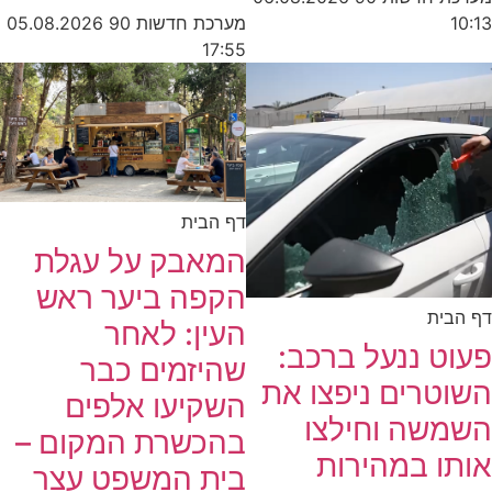
מערכת חדשות 90
05.08.2026
10:13
17:55
דף הבית
המאבק על עגלת
הקפה ביער ראש
דף הבית
העין: לאחר
פעוט ננעל ברכב:
שהיזמים כבר
השוטרים ניפצו את
השקיעו אלפים
השמשה וחילצו
בהכשרת המקום –
אותו במהירות
בית המשפט עצר