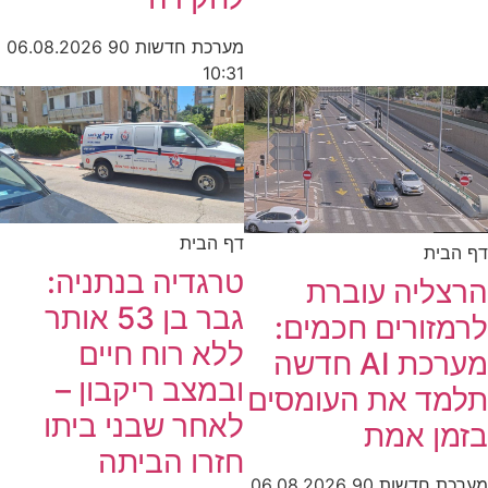
מערכת חדשות 90
06.08.2026
10:31
דף הבית
דף הבית
טרגדיה בנתניה:
הרצליה עוברת
גבר בן 53 אותר
לרמזורים חכמים:
ללא רוח חיים
מערכת AI חדשה
ובמצב ריקבון –
תלמד את העומסים
לאחר שבני ביתו
בזמן אמת
חזרו הביתה
מערכת חדשות 90
06.08.2026