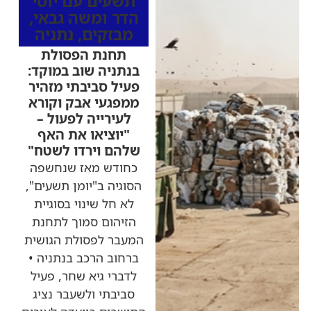
תשעים עם יוסי
הדר ומשה גבאי
,
מבזקים
,
נתניה
תחנת הפסולת
בנתניה שוב במוקד:
פעיל סביבתי מזהיר
ממפגעי אבק וקורא
לעירייה לפעול –
"יוציאו את האף
שלהם וירדו לשטח"
כחודש מאז שנחשפה
הסוגיה ב"יומן תשעים",
לא חל שינוי בסוגיית
הזיהום סמוך לתחנת
המעבר לפסולת הגושית
ברחוב הרכב בנתניה •
לדברי גיא שחר, פעיל
סביבתי ולשעבר נציג