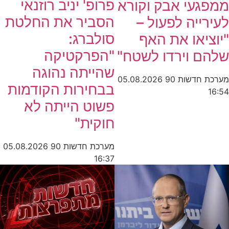
פרופ' יניב רוזנאי
ממפגעי אבק וקורא
הסביר את החלטת
לעירייה לפעול –
סולברג:
"יוציאו את האף
"הפרקטיקה
שלהם וירדו לשטח"
שהייתה נהוגה
מערכת חדשות 90
05.08.2026
בבחירות הקודמות
16:54
פשוט הייתה לא
חוקית"
מערכת חדשות 90
05.08.2026
16:37