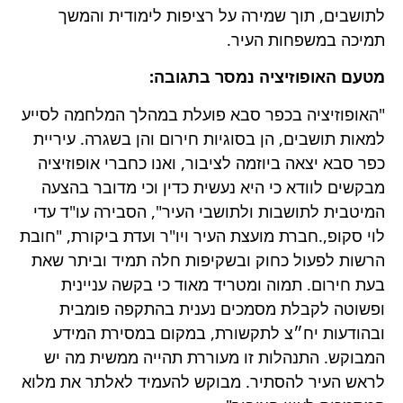
לתושבים, תוך שמירה על רציפות לימודית והמשך
תמיכה במשפחות העיר.
מטעם האופוזיציה נמסר בתגובה:
"האופוזיציה בכפר סבא פועלת במהלך המלחמה לסייע
למאות תושבים, הן בסוגיות חירום והן בשגרה. עיריית
כפר סבא יצאה ביוזמה לציבור, ואנו כחברי אופוזיציה
מבקשים לוודא כי היא נעשית כדין וכי מדובר בהצעה
המיטבית לתושבות ולתושבי העיר", הסבירה עו"ד עדי
לוי סקופ,.חברת מועצת העיר ויו"ר ועדת ביקורת, "חובת
הרשות לפעול כחוק ובשקיפות חלה תמיד וביתר שאת
בעת חירום. תמוה ומטריד מאוד כי בקשה עניינית
ופשוטה לקבלת מסמכים נענית בהתקפה פומבית
ובהודעות יח״צ לתקשורת, במקום במסירת המידע
המבוקש. התנהלות זו מעוררת תהייה ממשית מה יש
לראש העיר להסתיר. מבוקש להעמיד לאלתר את מלוא