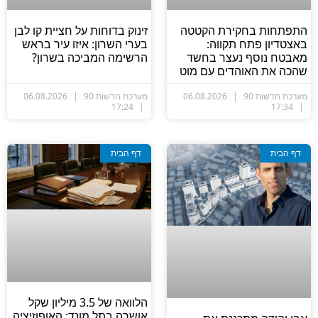
זינוק בדוחות על חציית קו לבן
תפתחות בחקירת הקטטה
בערי השרון: איזו עיר בראש
אצטדיון פתח תקווה:
הרשימה המביכה בשרון?
אבטח נוסף נעצר בחשד
הכה את האוהדים עם מוט
ערכת חדשות 90
06.08.2026
מערכת חדשות 90
06.08.2026
17:24
17:34
דף הבית
דף הבית
הלוואה של 3.5 מיליון שקל
אושרה בתל מונד: האופוזיציה