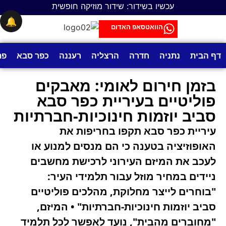
עכשיו בשידור: שידור מוזיקה חופשית
🔔
הוואטסאפ האדום
 הבית
נתניה
חדרה
הרצליה
רעננה
כפר סבא
פתח 
בזמן חירום לאומי: מאבקים
פוליטיים בעיריית כפר סבא
סביב יוזמות חינוכיות-חברתיות
עיריית כפר סבא תקפו בחריפות את
האופוזיציה בטענה כי הם מנסים למנוע או
לעכב את המיזם העירוני לרכישת מחשבים
ניידים במחיר מוזל עבור תלמידי העיר:
"בוחרים לייצר מחלוקת, מהלכים פוליטיים
סביב יוזמות חינוכיות-חברתיות" • המיזם,
"מחוברים מהבית", נועד לאפשר לכל תלמיד