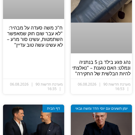
ח"כ משה סעדה על מבהיר:
"לא עבר שום חוק שמאפשר
השתמטות, עשינו סור מרע –
לא עשינו עשה טוב עדיין"
נהג פגע בילד בן 5 בנתניה
נמלט: האם טוענת – "נאלצתי
היות הבלשית של החקירה"
ערכת חדשות 90
06.08.2026
מערכת חדשות 90
06.08.2026
16:35
16:53
יומן תשעים עם יוסי הדר ומשה גבאי
דף הבית