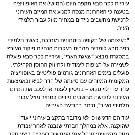
עיריית כפר סבא תקפה היום (חמישי) את האופוזיציה
בטענה כי האחרונה מנסה למנוע את המיזם העירוני
לרכישת מחשבים ניידים במחיר מוזל עבור תלמידי
העיר.
"בעיצומה של תקופה ביטחונית מורכבת, כאשר תלמידי
כפר סבא לומדים מהבית בעקבות הנחיות פיקוד העורף
במסגרת מבצע "שאגת הארי", ועיריית כפר סבא פועלת
לשמירה על רציפות לימודית ולחיזוק החוסן הקהילתי,
פועלים בימים האחרונים גורמים פוליטיים באופוזיציה
המקומית המזוהים עם סיעתה של הדר לביא ובאמצעות
עו"ד עדי לוי סקופ – בניסיון לעצור או לעכב את המיזם
העירוני לרכישת מחשבים ניידים במחיר מוזל עבור
תלמידי העיר", נכתב בהודעת העירייה.
עוד הם הדגישו כי לא מדובר בתקציב עירוני ייעודי
שהוקצה, אלא במהלך חברתי שנבנה לאחר עבודת
מטה מקצועית: מנהל אגף המחשוב בעירייה ביצע סקר