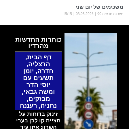
משכימים של יום שני
מערכת חדשות 90
03.08.2026
15:15
כותרות החדשות
מהרדיו
דף הבית
,
הרצליה
,
חדרה
,
יומן
תשעים עם
יוסי הדר
ומשה גבאי
,
מבזקים
,
נתניה
,
רעננה
זינוק בדוחות על
חציית קו לבן בערי
השרון: איזו עיר