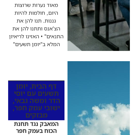
מאוד נערות שרוצות
היום, חולמות להיות
גננות. תנו להן את
הצ'אנס ותתנו להן את
התנאים" • האזינו לריאיון
המלא ב"יומן תשעים"
כותרות החדשות
מהרדיו
דף הבית
,
יומן
תשעים עם יוסי
הדר ומשה גבאי
,
ישובי עמק חפר
,
מבזקים
המאבק נגד תחנת
הכוח בעמק חפר