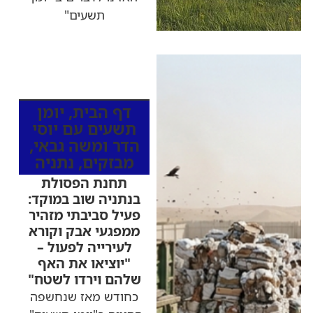
תשעים"
כותרות החדשות
מהרדיו
דף הבית
,
יומן
תשעים עם יוסי
הדר ומשה גבאי
,
מבזקים
,
נתניה
תחנת הפסולת
בנתניה שוב במוקד:
פעיל סביבתי מזהיר
ממפגעי אבק וקורא
לעירייה לפעול –
"יוציאו את האף
שלהם וירדו לשטח"
כחודש מאז שנחשפה