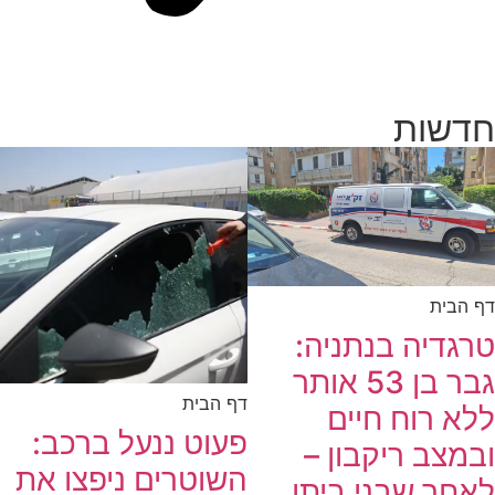
חדשות
דף הבית
טרגדיה בנתניה:
גבר בן 53 אותר
דף הבית
ללא רוח חיים
פעוט ננעל ברכב:
ובמצב ריקבון –
השוטרים ניפצו את
לאחר שבני ביתו