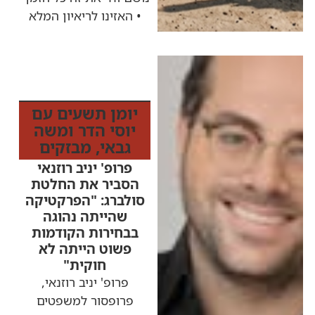
• האזינו לריאיון המלא
כותרות החדשות
מהרדיו
יומן תשעים עם
יוסי הדר ומשה
גבאי
,
מבזקים
פרופ' יניב רוזנאי
הסביר את החלטת
סולברג: "הפרקטיקה
שהייתה נהוגה
בבחירות הקודמות
פשוט הייתה לא
חוקית"
פרופ' יניב רוזנאי,
פרופסור למשפטים