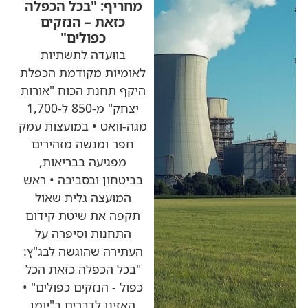
מחריף: "בכל הכפלה
כזאת – הנזקים
כפולים"
בוועדה לתשתיות
לאומיות מקודמת הכפלת
היקף תחנת הכוח "אורות
יצחק" מ-850 ל-1,700
מגה-וואט • במועצות עמק
חפר ומנשה מזהירים
מפגיעה בבריאות,
בביטחון ובסביבה • ראש
המועצה גלית שאול
תקפה את שיטת קידום
התחנות וסיפרה על
העתירה שהוגשה לבג"ץ:
"בכל הכפלה כזאת הכל
כפול - הנזקים כפולים" •
האזינו לדברים ב"יומן