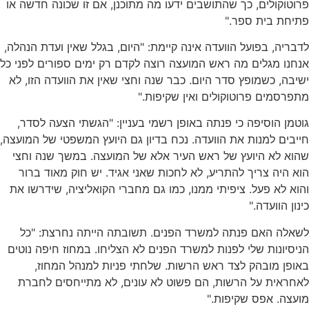
פרוטוקולים, כך שהתושבים ידעו מה מתוכנן, אם זו שכונה חדשה או
פתיחת בית ספר."
לדבריה, בפועל הוועדה אינה קיימת: "היום, בגלל שאין ועדת הנהלה,
אנחנו מגלים מה ראש המועצה רוצה לקדם רק ימים ספורים לפני כל
ישיבה, כשמופץ סדר היום. כבר שנה וחצי שאין את הוועדה הזו, לא
מתפרסמים פרוטוקולים ואין שקיפות."
גוטמן הוסיפה כי פנתה באופן רשמי בעניין: "הגשתי הצעה לסדר,
חייבים למנות את הוועדה. נכח בדיון גם היועץ המשפטי של המועצה,
שהוא לא היועץ של ראש העיר אלא של המועצה. במשך שנה וחצי
הוא היה צריך להתריע, לא לחכות שאני אגיד. יש חוק מאוד ברור
והוא לא פעל. ציפיתי ממנו, כמו גם מחברי הקואליציה, שידרשו את
כינון הוועדה."
לשאלה האם פנתה למשרד הפנים. תשובתה הייתה נחרצת: "כל
הניסיונות שלי לפנות למשרד הפנים לא הצליחו. במחוז חיפה נוטים
באופן מובהק לצד ראש הרשות. שלחתי פניות למנהל המחוז,
לאחראית על הרשות, הם פשוט לא עונים, לא מתייחסים לחברת
מועצה. אפס שקיפות."