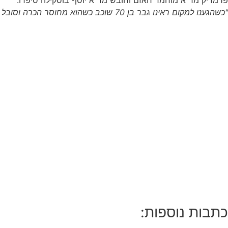
פרמדיק מד"א מוחמד חאזם וחובש מד"א יוסף בוסקילה סיפרו:
"כשהגענו למקום ראינו גבר בן 70 שוכב כשהוא מחוסר הכרה וסובל מחבלת ראש קשה. ביצענו בדיקות רפואיות אך לצערנו הרב פציעותיו היו משמעותיות ולא נותר לנו אלא לקבוע את מותו."
כתבות נוספות: