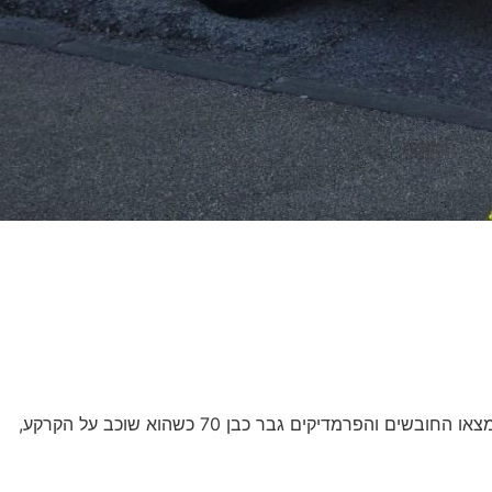
בשעה 08:04 התקבל דיווח במוקד 101 של מד"א במרחב שרון על גבר שנפל מגובה בדרך בפרדסיה. עם הגעת כוחות הרפואה למקום, מצאו החובשים והפרמדיקים גבר כבן 70 כשהוא שוכב על הקרקע,