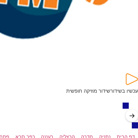
עכשיו בשידור
שידור מוזיקה חופשית
→
דף הבית
נתניה
חדרה
הרצליה
רעננה
כפר סבא
פתח 