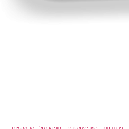
פרדס חנה
ישובי עמק חפר
חוף הכרמל
קדימה-צורן