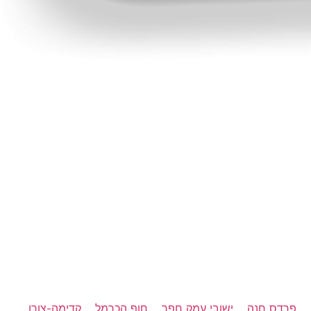
פרדס חנה
ישובי עמק חפר
חוף הכרמל
קדימה-צורן