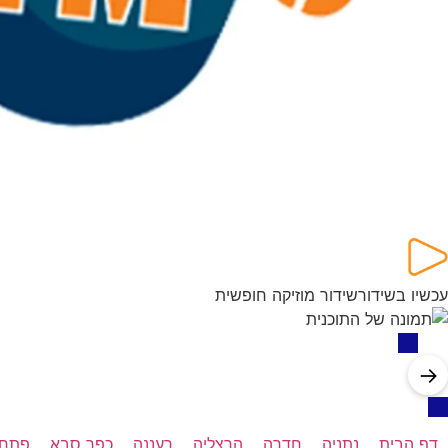
עכשיו בשידור
שידור מוזיקה חופשית
→
דף הבית
נתניה
חדרה
הרצליה
רעננה
כפר סבא
פתח 