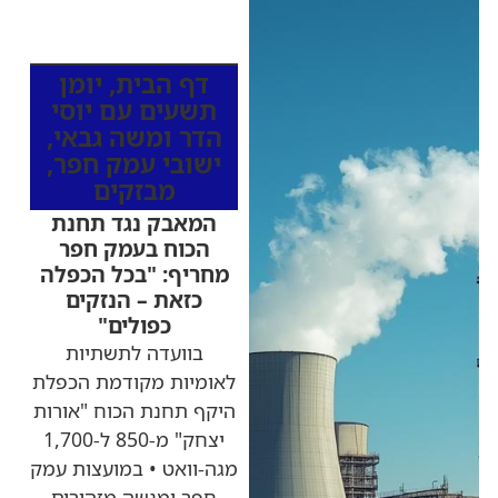
כותרות החדשות
מהרדיו
דף הבית
,
יומן
תשעים עם יוסי
הדר ומשה גבאי
,
ישובי עמק חפר
,
מבזקים
המאבק נגד תחנת
הכוח בעמק חפר
מחריף: "בכל הכפלה
כזאת – הנזקים
כפולים"
בוועדה לתשתיות
לאומיות מקודמת הכפלת
היקף תחנת הכוח "אורות
יצחק" מ-850 ל-1,700
מגה-וואט • במועצות עמק
חפר ומנשה מזהירים