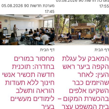
מערכת חדשות 90
05.08.2026
מערכת חדשות 90
05.08.2026
17:55
17:45
דף הבית
דף הבית
המאבק על עגלת
מחסור במורים
הקפה ביער ראש
בחדרה: תוכנית
העין: לאחר
חדשה תכשיר אנשי
שהיזמים כבר
חינוך ללא תעודות
השקיעו אלפים
הוראה ותשלב
בהכשרת המקום –
לימודים מעשיים
בית המשפט עצר
בעיר