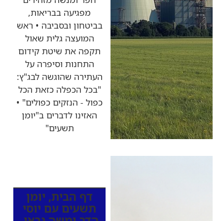
מפגיעה בבריאות,
בביטחון ובסביבה • ראש
המועצה גלית שאול
תקפה את שיטת קידום
התחנות וסיפרה על
העתירה שהוגשה לבג"ץ:
"בכל הכפלה כזאת הכל
כפול - הנזקים כפולים" •
האזינו לדברים ב"יומן
תשעים"
כותרות החדשות
מהרדיו
דף הבית
,
יומן
תשעים עם יוסי
הדר ומשה גבאי
,