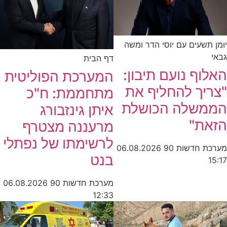
יומן תשעים עם יוסי הדר ומשה
גבאי
דף הבית
האלוף נועם תיבון:
המערכת הפוליטית
"צריך להחליף את
מתחממת: ח"כ
הממשלה הכושלת
איתן גינזבורג
הזאת"
מרעננה מצטרף
לרשימתו של נפתלי
מערכת חדשות 90
06.08.2026
בנט
15:17
מערכת חדשות 90
06.08.2026
12:33