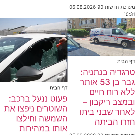
מערכת חדשות 90
06.08.2026
10:31
דף הבית
טרגדיה בנתניה:
גבר בן 53 אותר
דף הבית
ללא רוח חיים
פעוט ננעל ברכב:
ובמצב ריקבון –
השוטרים ניפצו את
לאחר שבני ביתו
השמשה וחילצו
חזרו הביתה
אותו במהירות