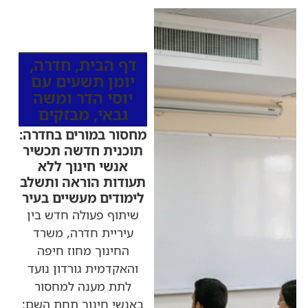
כותרות החדשות
מהרדיו
דף הבית
,
חדרה
,
יומן תשעים עם
יוסי הדר ומשה
גבאי
,
מבזקים
מחסור במורים בחדרה:
תוכנית חדשה תכשיר
אנשי חינוך ללא
תעודות הוראה ותשלב
לימודים מעשיים בעיר
שיתוף פעולה חדש בין
עיריית חדרה, משרד
החינוך מחוז חיפה
והאקדמית גורדון נועד
לתת מענה למחסור
באנשי חינוך תחת השם: