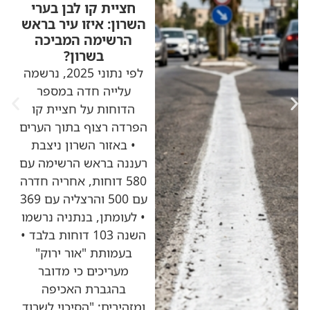
חציית קו לבן בערי
השרון: איזו עיר בראש
הרשימה המביכה
בשרון?
לפי נתוני 2025, נרשמה
עלייה חדה במספר
הדוחות על חציית קו
הפרדה רצוף בתוך הערים
• באזור השרון ניצבת
רעננה בראש הרשימה עם
580 דוחות, אחריה חדרה
עם 500 והרצליה עם 369
• לעומתן, בנתניה נרשמו
השנה 103 דוחות בלבד •
בעמותת "אור ירוק"
מעריכים כי מדובר
בהגברת האכיפה
ומזהירים: "הסיכוי לשרוד