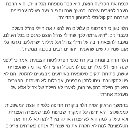
לנפח את הפרשה הזאת, היא כבר מנופחת מכל זווית, והיא הרבה
מעבר לפצרית עצמה. במשך שנה וחצי בוצעה פעולה עבריינית
שגרמה נזק קולוסלי לביטחון המדינה".
הלוי טען כי הפרסומים עלולים היו להציג את חיילי צה"ל בעולם
כעבריינים: "היא גרמה לכך שחיילי צה"ל הוצגו כאנסים בכל העולם.
מעבר להוצאת דיבה על חיילי צה"ל ועל מיליוני ישראלים, נגרמו גלי
אנטישמיות קשים שהעמידו יהודים רבים בסכנה ממשית".
הלוי הרחיב ומתח ביקורת כלפי הפרקליטות הצבאית ואמר כי "לפני
שנה וחצי, 51 מג"דים פנו לרמטכ"ל הרצי הלוי נגד מה שהפצרית
עושה, פתיחת תיקים סיטונאית באירועים מבצעיים לחלוטין. הם לא
פנו לתקשורת, ניסו לתקן מבפנים, אך כלום לא השתנה. הפצרית
היא רק חיילת בהקשר הזה, לצערי לא חיילת של צה"ל אלא של
מערכת אחרת".
בהמשך הראיון הטיח הלוי ביקורת חריפה כלפי היועצת המשפטית
לממשלה: "היא ידעה על המקרה שבועות לפני שנעצרה הפצרית,
ולא פעלה. למה היא לא עצרה אותה מיד? למה לא לקחה את
הטלפונים? למה לא חקרה את מי שצריך? אנחנו כאזרחים צריכים