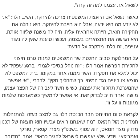
לשאול את עצמנו למה זה קרה".
כאשר נשאל אם היועצת המשפטית צריכה להיחקר, השיב הלוי: "אני
לא יודע מה היא ידעה, אבל היא חייבת להיחקר. היא ניהלה את
החקירה הזאת, הייתה אחראית עליה, היה לה משנה שליווה אותה.
היא הגישה את התצהירים בעצמה, ועכשיו טוענת שאין לה ניגוד
עניינים, זה בלתי מתקבל על הדעת".
על המחלוקת סביב החלטת שר המשפטים למנות גורם חיצוני
לחקירת הפרשה אמר הלוי: "זה נוהל בסיסי לגמרי. ברגע שפקיד לא
יכול למלא את תפקידו, השר ממנה אחר במקומו. בית המשפט לא
הוציא צו ביניים נגד המינוי, כך שההליך תקין". לדבריו, "אי אפשר
שהמערכת תחקור את עצמה, כשיש חשד לעבירה של הפצר עצמו,
מישהו אחר חייב לבדוק זאת. אי אפשר להמשיך כשמערכות שלמות
מגוננות זו על זו".
לקראת סיום התייחס חבר הכנסת הלוי גם למצב בעזה ולהתנהלות
המדינית מול חמאס. "מה שאנחנו רואים עכשיו הוא תוצאה של תכנון
מדויק מצד חמאס, הוא עטוף בשכפ"ץ מצרי, קטארי, טורקי
ואמריקאי, ויודע שלא יאפשרו לישראל להגיב כראוי", אמר. "מדובר