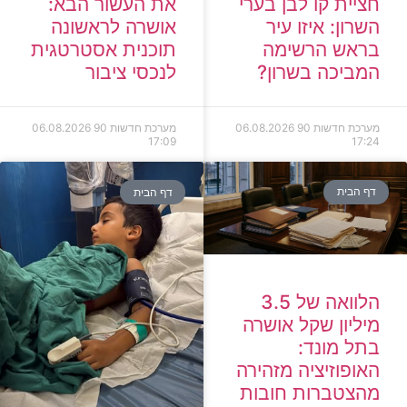
חציית קו לבן בערי
את העשור הבא:
השרון: איזו עיר
אושרה לראשונה
בראש הרשימה
תוכנית אסטרטגית
המביכה בשרון?
לנכסי ציבור
מערכת חדשות 90
06.08.2026
מערכת חדשות 90
06.08.2026
17:09
17:24
דף הבית
דף הבית
הלוואה של 3.5
מיליון שקל אושרה
בתל מונד:
האופוזיציה מזהירה
מהצטברות חובות