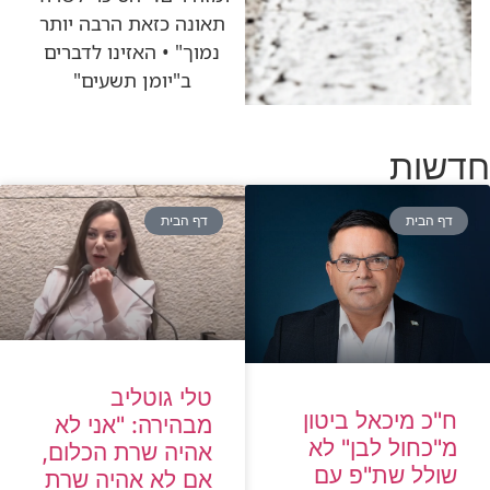
תאונה כזאת הרבה יותר
נמוך" • האזינו לדברים
ב"יומן תשעים"
חדשות
דף הבית
דף הבית
טלי גוטליב
ח"כ מיכאל ביטון
מבהירה: "אני לא
מ"כחול לבן" לא
אהיה שרת הכלום,
שולל שת"פ עם
אם לא אהיה שרת