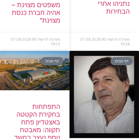
נתניהו אחרי
משפטים מצוינת –
הבחירות
אהיה חברת כנסת
מצוינת"
מערכת חדשות 90
07.08.2026
מערכת חדשות 90
07.08.2026
18:13
18:28
דף הבית
דף הבית
התפתחות
בחקירת הקטטה
באצטדיון פתח
תקווה: מאבטח
נוסף נעצר בחשד