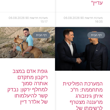
עדיין"
מערכת חדשות 90
06.08.2026
מערכת חדשות 90
06.08.2026
15:17
16:35
דף הבית
דף הבית
גופת אדם במצב
ריקבון מתקדם
אותרה סמוך
המערכת הפוליטית
למחלף ירקון: נבדק
מתחממת: ח"כ
קשר להיעלמותו
איתן גינזבורג
של אלדר דיין
מרעננה מצטרף
לרשימתו של