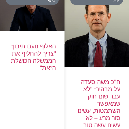
גבאי
גבאי
האלוף נועם תיבון:
"צריך להחליף את
הממשלה הכושלת
הזאת"
ח"כ משה סעדה
על מבהיר: "לא
עבר שום חוק
שמאפשר
השתמטות, עשינו
סור מרע – לא
עשינו עשה טוב