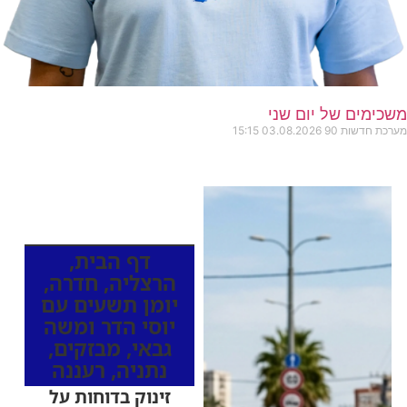
משכימים של יום שני
מערכת חדשות 90
03.08.2026
15:15
כותרות החדשות
מהרדיו
דף הבית
,
הרצליה
,
חדרה
,
יומן תשעים עם
יוסי הדר ומשה
גבאי
,
מבזקים
,
נתניה
,
רעננה
זינוק בדוחות על