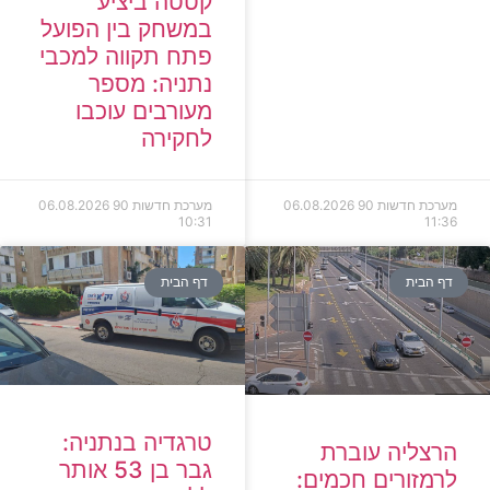
קטטה ביציע
במשחק בין הפועל
פתח תקווה למכבי
נתניה: מספר
מעורבים עוכבו
לחקירה
מערכת חדשות 90
06.08.2026
מערכת חדשות 90
06.08.2026
10:31
11:36
דף הבית
דף הבית
טרגדיה בנתניה:
הרצליה עוברת
גבר בן 53 אותר
לרמזורים חכמים: