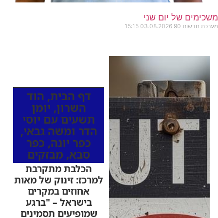
משכימים של יום שני
מערכת חדשות 90
03.08.2026
15:15
כותרות החדשות
מהרדיו
דף הבית
,
הוד
השרון
,
יומן
תשעים עם יוסי
הדר ומשה גבאי
,
כפר יונה
,
כפר
סבא
,
מבזקים
הכלבת מתקרבת
למרכז: זינוק של מאות
אחוזים במקרים
בישראל – "ברגע
שמופיעים תסמינים