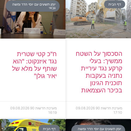
דף הבית
יומן תשעים עם יוסי הדר ומשה
גבאי
הסכסוך על השטח
ח"כ קטי שטרית
ממשיך: בעלי
נגד איזנקוט: "הוא
קרקע נגד עיריית
שותף על מלא של
נתניה בעקבות
יאיר גולן"
תוכנית הגינון
בכיכר העצמאות
מערכת חדשות 90
09.08.2026
מערכת חדשות 90
09.08.2026
16:19
17:10
יומן תשעים עם יוסי הדר ומשה
דף הבית