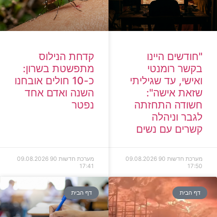
"חודשים היינו
קדחת הנילוס
בקשר רומנטי
מתפשטת בשרון:
ואישי, עד שגיליתי
כ-10 חולים אובחנו
שזאת אישה":
השנה ואדם אחד
חשודה התחזתה
נפטר
לגבר וניהלה
קשרים עם נשים
מערכת חדשות 90
09.08.2026
מערכת חדשות 90
09.08.2026
17:41
17:50
דף הבית
דף הבית