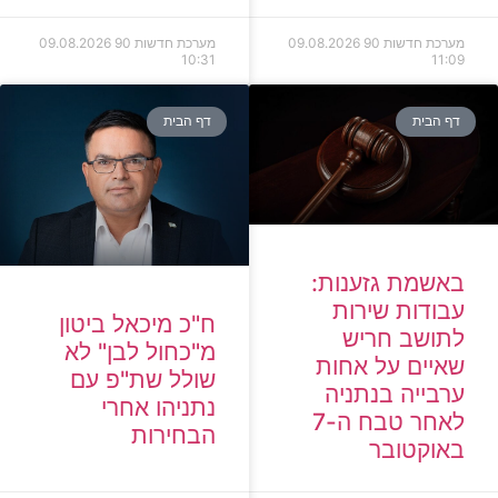
מערכת חדשות 90
09.08.2026
מערכת חדשות 90
09.08.2026
10:31
11:09
דף הבית
דף הבית
באשמת גזענות:
עבודות שירות
ח"כ מיכאל ביטון
לתושב חריש
מ"כחול לבן" לא
שאיים על אחות
שולל שת"פ עם
ערבייה בנתניה
נתניהו אחרי
לאחר טבח ה-7
הבחירות
באוקטובר