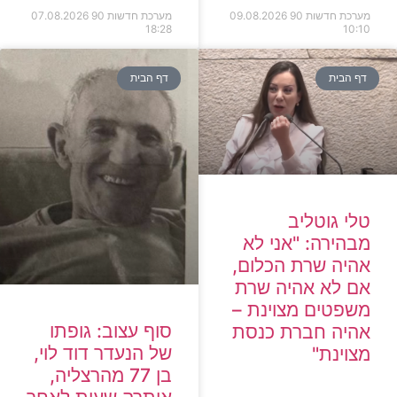
מערכת חדשות 90
09.08.2026
מערכת חדשות 90
07.08.2026
18:28
10:10
דף הבית
דף הבית
טלי גוטליב
מבהירה: "אני לא
אהיה שרת הכלום,
אם לא אהיה שרת
משפטים מצוינת –
סוף עצוב: גופתו
אהיה חברת כנסת
של הנעדר דוד לוי,
מצוינת"
בן 77 מהרצליה,