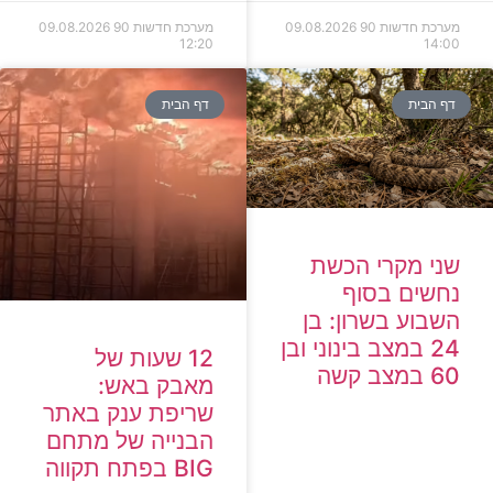
מערכת חדשות 90
09.08.2026
מערכת חדשות 90
09.08.2026
12:20
14:00
דף הבית
דף הבית
שני מקרי הכשת
נחשים בסוף
השבוע בשרון: בן
24 במצב בינוני ובן
12 שעות של
60 במצב קשה
מאבק באש:
שריפת ענק באתר
הבנייה של מתחם
BIG בפתח תקווה