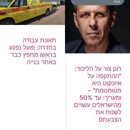
גבאי
תאונת עבודה
בחדרה: פועל נפגע
בראשו מחפץ כבד
באתר בנייה
רונן צור על הליכוד:
"ההתקפה על
איזנקוט היא
מטומטמת" –
ומעריך: עד 50%
מהישראלים עשויים
לשנות את
הצבעתם