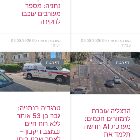
נתניה: מספר
מעורבים עוכבו
לחקירה
מערכת חדשות 90
06.08.2026
מערכת חדשות 90
06.08.2026
10:31
11:36
דף הבית
דף הבית
טרגדיה בנתניה:
הרצליה עוברת
גבר בן 53 אותר
לרמזורים חכמים:
ללא רוח חיים
מערכת AI חדשה
ובמצב ריקבון –
תלמד את
לאחר שבני ביתו