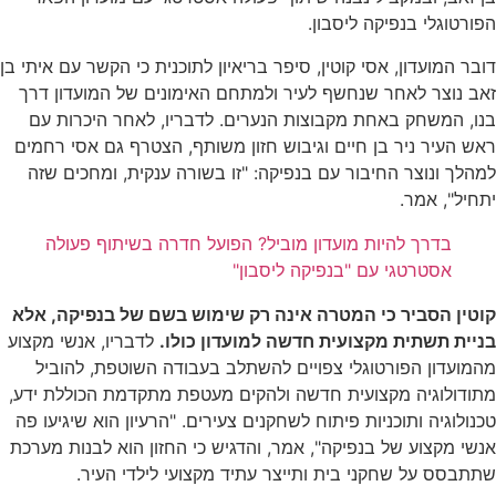
הפורטוגלי בנפיקה ליסבון.
דובר המועדון, אסי קוטין, סיפר בריאיון לתוכנית כי הקשר עם איתי בן
זאב נוצר לאחר שנחשף לעיר ולמתחם האימונים של המועדון דרך
בנו, המשחק באחת מקבוצות הנערים. לדבריו, לאחר היכרות עם
ראש העיר ניר בן חיים וגיבוש חזון משותף, הצטרף גם אסי רחמים
למהלך ונוצר החיבור עם בנפיקה: "זו בשורה ענקית, ומחכים שזה
יתחיל", אמר.
בדרך להיות מועדון מוביל? הפועל חדרה בשיתוף פעולה
אסטרטגי עם "בנפיקה ליסבון"
קוטין הסביר כי המטרה אינה רק שימוש בשם של בנפיקה, אלא
בניית תשתית מקצועית חדשה למועדון כולו.
לדבריו, אנשי מקצוע
מהמועדון הפורטוגלי צפויים להשתלב בעבודה השוטפת, להוביל
מתודולוגיה מקצועית חדשה ולהקים מעטפת מתקדמת הכוללת ידע,
טכנולוגיה ותוכניות פיתוח לשחקנים צעירים. "הרעיון הוא שיגיעו פה
אנשי מקצוע של בנפיקה", אמר, והדגיש כי החזון הוא לבנות מערכת
שתתבסס על שחקני בית ותייצר עתיד מקצועי לילדי העיר.