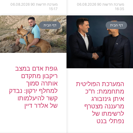
מערכת חדשות 90
06.08.2026
מערכת חדשות 90
06.08.2026
15:17
16:35
דף הבית
דף הבית
גופת אדם במצב
ריקבון מתקדם
אותרה סמוך
המערכת הפוליטית
למחלף ירקון: נבדק
מתחממת: ח"כ
קשר להיעלמותו
איתן גינזבורג
של אלדר דיין
מרעננה מצטרף
לרשימתו של
נפתלי בנט