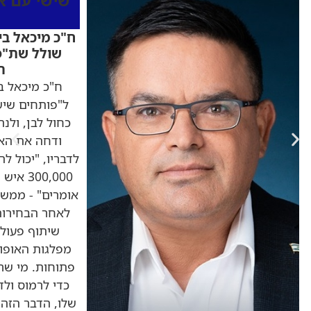
שישי עם אל
ח"כ מיכאל בי
שולל שת"פ 
ה
ח"כ מיכאל בי
ל"פותחים שיש
כחול לבן, ולנ
ודחה את הא
00,000
אומרים" - ממשל
לאחר הבחירות
שיתוף פעולה
מפלגות האופוז
כדי לרמוס ול
שלו, הדבר הזה נ