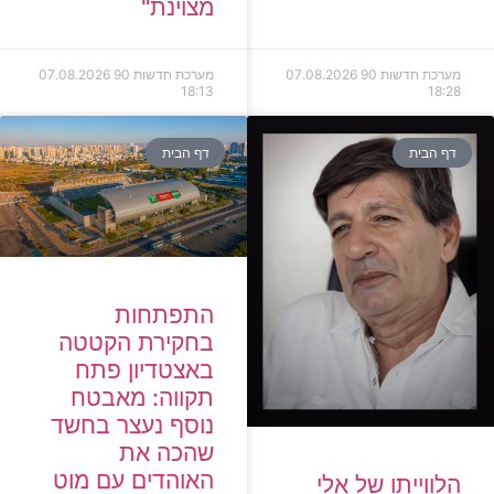
מצוינת"
מערכת חדשות 90
07.08.2026
מערכת חדשות 90
07.08.2026
18:13
18:28
דף הבית
דף הבית
התפתחות
בחקירת הקטטה
באצטדיון פתח
תקווה: מאבטח
נוסף נעצר בחשד
שהכה את
האוהדים עם מוט
הלווייתו של אלי