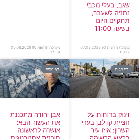
שגב, בעלי מכבי
נתניה לשעבר,
תתקיים היום
בשעה 11:00
מערכת חדשות 90
07.08.2026
מערכת חדשות 90
06.08.2026
17:34
09:17
דף הבית
דף הבית
זינוק בדוחות על
אבן יהודה מתכננת
חציית קו לבן בערי
את העשור הבא:
השרון: איזו עיר
אושרה לראשונה
בראש הרשימה
תוכנית אסטרטגית