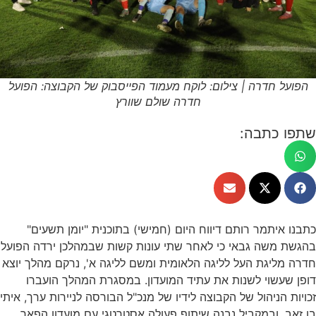
הפועל חדרה | צילום: לוקח מעמוד הפייסבוק של הקבוצה: הפועל
חדרה שולם שוורץ
שתפו כתבה:
כתבנו איתמר רותם דיווח היום (חמישי) בתוכנית "יומן תשעים"
בהגשת משה גבאי כי לאחר שתי עונות קשות שבמהלכן ירדה הפועל
חדרה מליגת העל לליגה הלאומית ומשם לליגה א', נרקם מהלך יוצא
דופן שעשוי לשנות את עתיד המועדון. במסגרת המהלך הועברו
זכויות הניהול של הקבוצה לידיו של מנכ"ל הבורסה לניירות ערך, איתי
בן זאב, ובמקביל נבנה שיתוף פעולה אסטרטגי עם מועדון הפאר