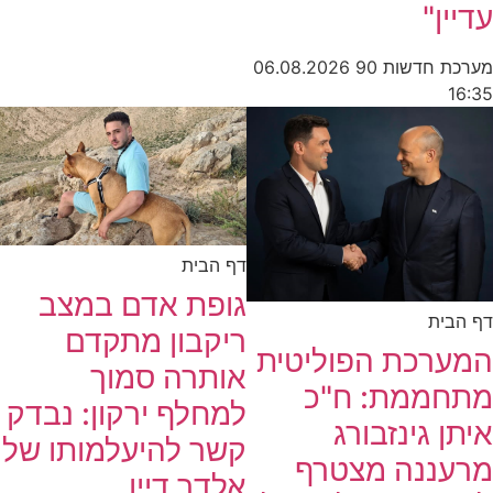
עדיין"
מערכת חדשות 90
06.08.2026
16:35
דף הבית
גופת אדם במצב
דף הבית
ריקבון מתקדם
המערכת הפוליטית
אותרה סמוך
מתחממת: ח"כ
למחלף ירקון: נבדק
איתן גינזבורג
קשר להיעלמותו של
מרעננה מצטרף
אלדר דיין