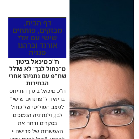
כותרות החדשות
מהרדיו
דף הבית
,
מבזקים
,
פותחים
שישי עם אלי
אורגד וברהנו
טגניה
ח"כ מיכאל ביטון
מ"כחול לבן" לא שולל
שת"פ עם נתניהו אחרי
הבחירות
ח"כ מיכאל ביטון התייחס
בריאיון ל"פותחים שישי"
למצב הפוליטי של כחול
לבן, ולנתוניה הנמוכים
בסקרים ודחה את
האפשרות של פרישה •