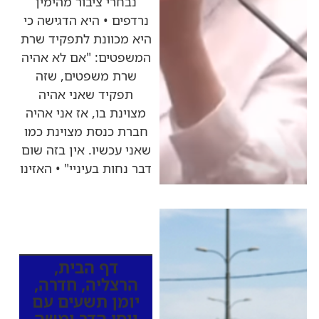
נבחרי ציבור מהימין
נרדפים • היא הדגישה כי
היא מכוונת לתפקיד שרת
המשפטים: "אם לא אהיה
שרת משפטים, שזה
תפקיד שאני אהיה
מצוינת בו, אז אני אהיה
חברת כנסת מצוינת כמו
שאני עכשיו. אין בזה שום
דבר נחות בעיניי" • האזינו
כותרות החדשות
מהרדיו
דף הבית
,
הרצליה
,
חדרה
,
יומן תשעים עם
יוסי הדר ומשה