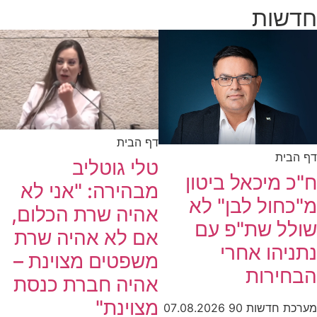
חדשות
דף הבית
דף הבית
טלי גוטליב
ח"כ מיכאל ביטון
מבהירה: "אני לא
מ"כחול לבן" לא
אהיה שרת הכלום,
שולל שת"פ עם
אם לא אהיה שרת
נתניהו אחרי
משפטים מצוינת –
הבחירות
אהיה חברת כנסת
מצוינת"
מערכת חדשות 90
07.08.2026