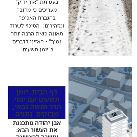
בעמותת "אור ירוק"
מעריכים כי מדובר
בהגברת האכיפה
ומזהירים: "הסיכוי לשרוד
תאונה כזאת הרבה יותר
נמוך" • האזינו לדברים
ב"יומן תשעים"
כותרות החדשות
מהרדיו
דף הבית
,
יומן
תשעים עם יוסי
הדר ומשה גבאי
,
מבזקים
,
נתניה
אבן יהודה מתכננת
את העשור הבא:
אושרה לראשונה