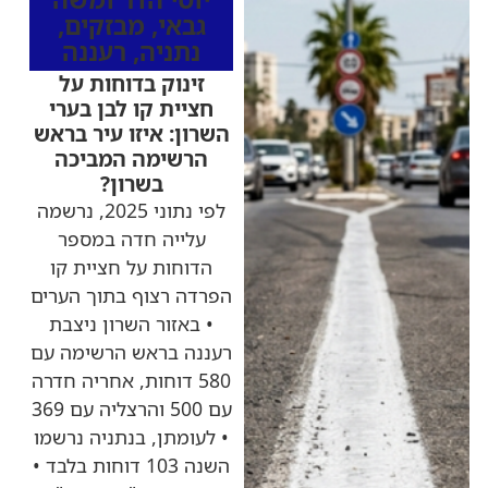
גבאי
,
מבזקים
,
נתניה
,
רעננה
זינוק בדוחות על
חציית קו לבן בערי
השרון: איזו עיר בראש
הרשימה המביכה
בשרון?
לפי נתוני 2025, נרשמה
עלייה חדה במספר
הדוחות על חציית קו
הפרדה רצוף בתוך הערים
• באזור השרון ניצבת
רעננה בראש הרשימה עם
580 דוחות, אחריה חדרה
עם 500 והרצליה עם 369
• לעומתן, בנתניה נרשמו
השנה 103 דוחות בלבד •