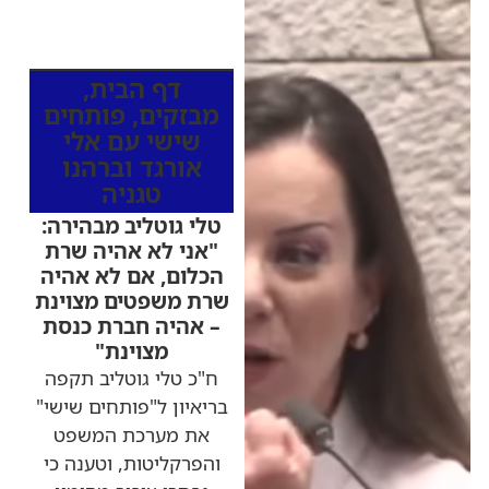
כותרות החדשות
מהרדיו
דף הבית
,
מבזקים
,
פותחים
שישי עם אלי
אורגד וברהנו
טגניה
טלי גוטליב מבהירה:
"אני לא אהיה שרת
הכלום, אם לא אהיה
שרת משפטים מצוינת
– אהיה חברת כנסת
מצוינת"
ח"כ טלי גוטליב תקפה
בריאיון ל"פותחים שישי"
את מערכת המשפט
והפרקליטות, וטענה כי