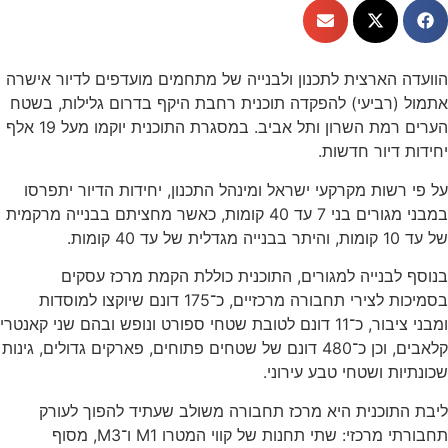
הוועדה הארצית לתכנון ולבנייה של מתחמים מועדפים לדיור אישרה
אתמול (רביעי) להפקדה תוכנית רחבת היקף בדרום גלילות, בשטח
הערים רמת השרון ותל אביב. במסגרת התוכנית יוקמו מעל 19 אלף
יחידות דיור חדשות.
על פי רשות מקרקעי ישראל ומינהל התכנון, יחידות הדיור יתפרסו
במבני מגורים בני 7 עד 40 קומות, כאשר מחציתם בבנייה מרקמית
של עד 10 קומות, והיתר בבנייה מגדלית של עד 40 קומות.
בנוסף לבנייה למגורים, התוכנית כוללת הקמת מרכז עסקים
בסמיכות לצירי תחבורה מרכזיים, כ־175 דונם שיוקצו למוסדות
ומבני ציבור, כ־11 דונם לטובת שטחי ספורט ונופש ובהם שני קאנטרי
קלאבים, וכן כ־480 דונם של שטחים פתוחים, פארקים גדולים, גינות
שכונתיות ושטחי טבע עירוני.
ליבת התוכנית היא מרכז תחבורה משולב שעתיד להפוך לעורק
תחבורתי מרכזי: שתי תחנות של קווי המטרו M1 ו־M3, מסוף