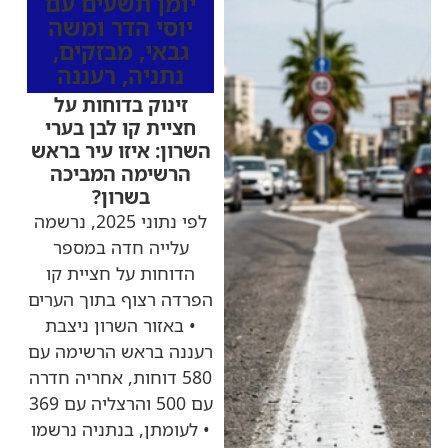
יומן תשעים עם
יוסי הדר ומשה
גבאי
,
מבזקים
,
נתניה
,
רעננה
זינוק בדוחות על
חציית קו לבן בערי
השרון: איזו עיר בראש
הרשימה המביכה
בשרון?
לפי נתוני 2025, נרשמה
עלייה חדה במספר
הדוחות על חציית קו
הפרדה רצוף בתוך הערים
• באזור השרון ניצבת
רעננה בראש הרשימה עם
580 דוחות, אחריה חדרה
עם 500 והרצליה עם 369
• לעומתן, בנתניה נרשמו