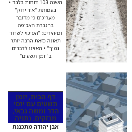
השנה 103 דוחות בלבד •
בעמותת "אור ירוק"
מעריכים כי מדובר
בהגברת האכיפה
ומזהירים: "הסיכוי לשרוד
תאונה כזאת הרבה יותר
נמוך" • האזינו לדברים
ב"יומן תשעים"
כותרות החדשות
מהרדיו
דף הבית
,
יומן
תשעים עם יוסי
הדר ומשה גבאי
,
מבזקים
,
נתניה
אבן יהודה מתכננת