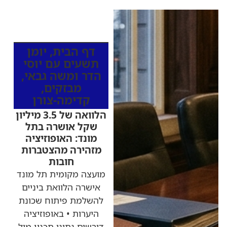
כותרות החדשות
מהרדיו
דף הבית
,
יומן
תשעים עם יוסי
הדר ומשה גבאי
,
מבזקים
,
קדימה-צורן
הלוואה של 3.5 מיליון
שקל אושרה בתל
מונד: האופוזיציה
מזהירה מהצטברות
חובות
מועצה מקומית תל מונד
אישרה הלוואת ביניים
להשלמת פיתוח שכונת
היערות • באופוזיציה
דורשים נתוני תכנון מול