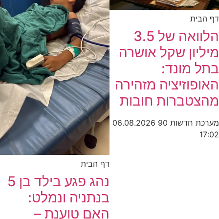
דף הבית
הלוואה של 3.5
מיליון שקל אושרה
בתל מונד:
האופוזיציה מזהירה
מהצטברות חובות
מערכת חדשות 90
06.08.2026
17:02
דף הבית
נהג פגע בילד בן 5
בנתניה ונמלט:
האם טוענת –