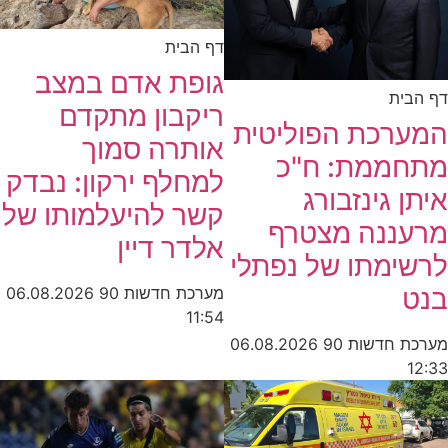
דף הבית
גופת אדם במצב
דף הבית
ריקבון מתקדם
המערכת הפוליטית
אותרה סמוך
מתחממת: ח"כ
למחלף ירקון: נבדק
איתן גינזבורג
קשר להיעלמותו של
מרעננה מצטרף
אלדר דיין
לרשימתו של נפתלי
בנט
מערכת חדשות 90
06.08.2026
11:54
מערכת חדשות 90
06.08.2026
12:33