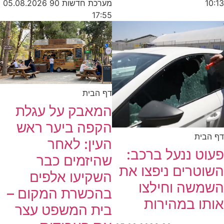
מערכת חדשות 90
05.08.2026
10:13
17:55
דף הבית
המאבק על עגלת
הקפה ביער ראש
דף הבית
העין: לאחר
פעוט ננעל ברכב:
שהיזמים כבר
השוטרים ניפצו את
השקיעו אלפים
השמשה וחילצו
בהכשרת המקום –
אותו במהירות
בית המשפט עצר