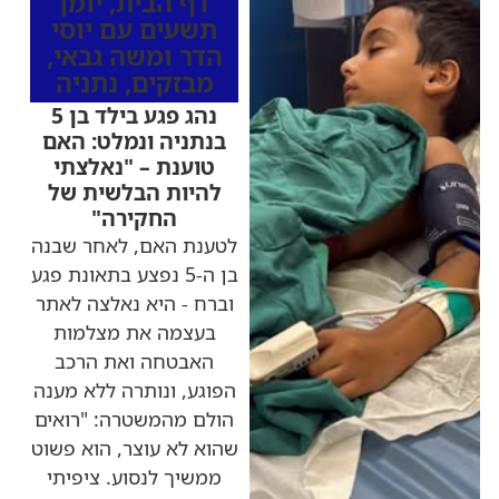
דף הבית
,
יומן
תשעים עם יוסי
הדר ומשה גבאי
,
מבזקים
,
נתניה
נהג פגע בילד בן 5
בנתניה ונמלט: האם
טוענת – "נאלצתי
להיות הבלשית של
החקירה"
לטענת האם, לאחר שבנה
בן ה-5 נפצע בתאונת פגע
וברח - היא נאלצה לאתר
בעצמה את מצלמות
האבטחה ואת הרכב
הפוגע, ונותרה ללא מענה
הולם מהמשטרה: "רואים
שהוא לא עוצר, הוא פשוט
ממשיך לנסוע. ציפיתי