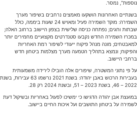
נוספות”, נמסר.
בשנתיים האחרונות הושקעו מאמצים נרחבים בשיפור מערך
השמירה: מוקד השמירה פעיל ומאויש 24 שעות ביממה, כולל
שבתות וחגים; נפתחה כניסה שלישית בצפון היישוב ברחוב האלה;
במכרז השמירה החדש נקבעו סטנדרטים מקצועיים מחמירים יותר
למאבטחים; מונה מנהל פיקוח ייעודי לשיפור רמת האחריות
והפיקוח; ונמצא בתהליך הטמעה מערך מצלמות ביטחון חדש
ברחבי היישוב.
על פי נתוני המשטרה, שיפורים אלה הובילו לירידה משמעותית
בעבירות הרכוש באבן יהודה: בשנת 2021 נרשמו 63 עבירות, בשנת
2022 – 46, בשנת 2023 – 51, ובשנת 2024 רק 28.
במועצת אבן יהודה הדגישו כי ימשיכו לפעול באחריות ובשיקול דעת
לשמירה על ביטחון התושבים ועל איכות החיים ביישוב.