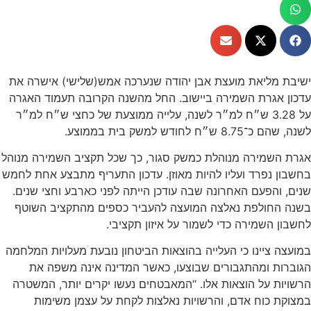
ישיבת מליאת מועצת אבן יהודה שנערכה אמש(שלישי) אישרה את
עדכון אגרת השמירה ביישוב. החל מהשנה הקרובה תעמוד האגרה
על 3.28 ש״ח למ״ר לשנה, עלייה ממוצעת של כחצי ש״ח למ״ר
לשנה, שהם כ־8.75 ש״ח לחודש למשק בית בממוצע.
אגרת השמירה מנוהלת כמשק סגור, כך שכל תקציב השמירה מנוהל
בחשבון נפרד ועליו להיות מאוזן. עדכון התעריף מתבצע אחת לחמש
שנים, והפעם האחרונה שבה עודכן הייתה לפני כארבע וחצי שנים.
בשנה החולפת נאלצה המועצה להעביר כספים מהתקציב השוטף
לחשבון השמירה כדי לשמור על איזון תקציבי.
במועצה ציינו כי העלייה בהוצאות הביטחון נובעת מעלויות המלחמה
הגוברות ומהתגבורים שבוצעו, כאשר המדינה אינה משפה את
הרשויות על הוצאות אלו. “המאבטחים נעשו יקרים יותר, המשטרה
במצוקת כוח אדם, והרשויות נאלצות לקחת על עצמן משימות