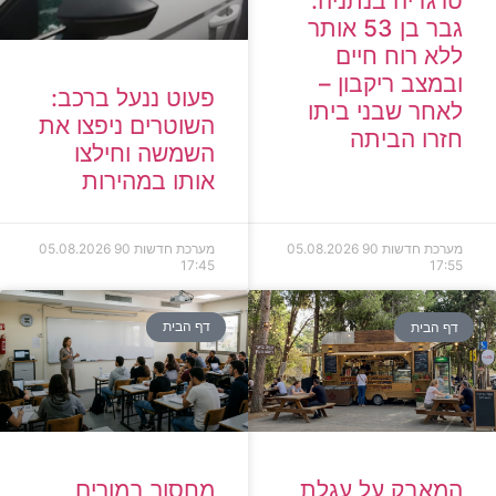
טרגדיה בנתניה:
גבר בן 53 אותר
ללא רוח חיים
ובמצב ריקבון –
פעוט ננעל ברכב:
לאחר שבני ביתו
השוטרים ניפצו את
חזרו הביתה
השמשה וחילצו
אותו במהירות
מערכת חדשות 90
05.08.2026
מערכת חדשות 90
05.08.2026
17:45
17:55
דף הבית
דף הבית
המאבק על עגלת
מחסור במורים