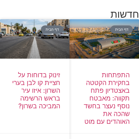
חדשות
דף הבית
דף הבית
זינוק בדוחות על
התפתחות
חציית קו לבן בערי
בחקירת הקטטה
השרון: איזו עיר
באצטדיון פתח
בראש הרשימה
תקווה: מאבטח
המביכה בשרון?
נוסף נעצר בחשד
שהכה את
האוהדים עם מוט