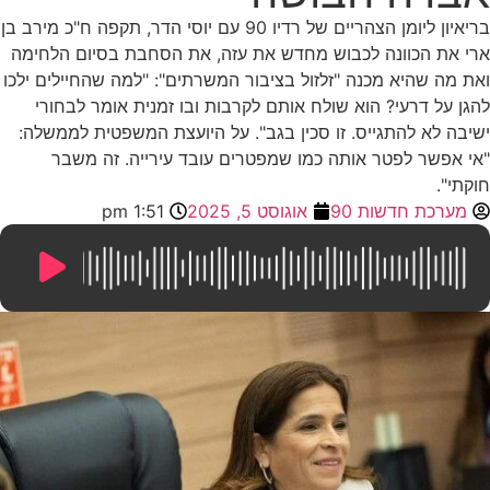
בריאיון ליומן הצהריים של רדיו 90 עם יוסי הדר, תקפה ח"כ מירב בן
ארי את הכוונה לכבוש מחדש את עזה, את הסחבת בסיום הלחימה
ואת מה שהיא מכנה "זלזול בציבור המשרתים": "למה שהחיילים ילכו
להגן על דרעי? הוא שולח אותם לקרבות ובו זמנית אומר לבחורי
ישיבה לא להתגייס. זו סכין בגב". על היועצת המשפטית לממשלה:
"אי אפשר לפטר אותה כמו שמפטרים עובד עירייה. זה משבר
חוקתי".
מערכת חדשות 90
אוגוסט 5, 2025
1:51 pm
10:05
/
0:00