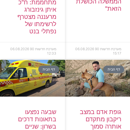
הממשלה הכושלת
מתחממת: ח"כ
הזאת"
איתן גינזבורג
מרעננה מצטרף
לרשימתו של
נפתלי בנט
מערכת חדשות 90
06.08.2026
מערכת חדשות 90
06.08.2026
12:33
15:17
דף הבית
דף הבית
גופת אדם במצב
שבעה נפצעו
ריקבון מתקדם
בתאונות דרכים
אותרה סמוך
בשרון: שניים