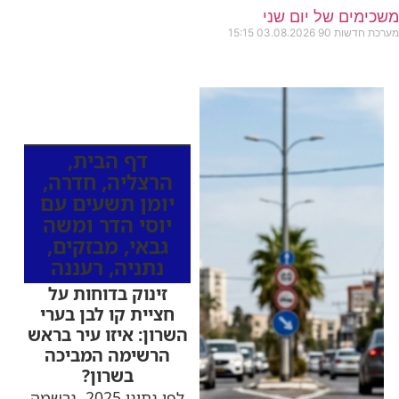
משכימים של יום שני
מערכת חדשות 90
03.08.2026
15:15
כותרות החדשות
מהרדיו
דף הבית
,
הרצליה
,
חדרה
,
יומן תשעים עם
יוסי הדר ומשה
גבאי
,
מבזקים
,
נתניה
,
רעננה
זינוק בדוחות על
חציית קו לבן בערי
השרון: איזו עיר בראש
הרשימה המביכה
בשרון?
לפי נתוני 2025, נרשמה