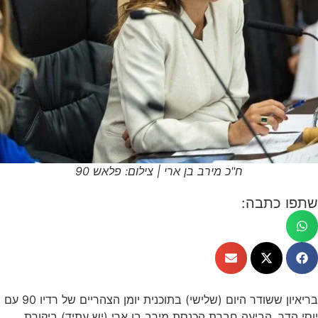
ח"כ מירב בן ארי | צילום: פלאש 90
שתפו כתבה:
בריאיון ששודר היום (שלישי) בתוכנית יומן הצהריים של רדיו 90 עם
יוסי הדר, הביעה חברת הכנסת מירב בן ארי (יש עתיד) ביקורת