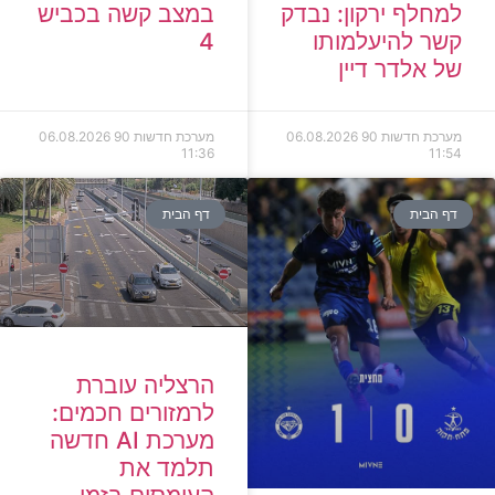
למחלף ירקון: נבדק
במצב קשה בכביש
קשר להיעלמותו
4
של אלדר דיין
מערכת חדשות 90
06.08.2026
מערכת חדשות 90
06.08.2026
11:36
11:54
דף הבית
דף הבית
הרצליה עוברת
לרמזורים חכמים:
מערכת AI חדשה
תלמד את