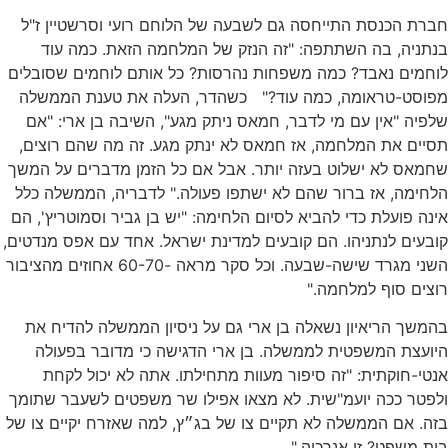
חברת הכנסת התייחסה גם לשבעה של הלוחם רועי וסרשטיין ז"ל
בנתניה, בה השתתפה: "זה הנזק של המלחמה הזאת. כמה עוד
לוחמים נאבד? כמה משפחות נהרסות? כל אותם לוחמים שסובלים
מפוסט-טראומה, כמה עוד?" כשהדר, העלה את טענת הממשלה
שלפיה "אין עם מי לדבר, חמאס ניתק מגע", השיבה בן ארי: "אם
תסיים את המלחמה, אז חמאס לא ינתק מגע. זה מה שהם רוצים,
שחמאס לא ישלוט בעזה יותר. אבל אם כל הזמן מדברים על המשך
הלחימה, אז ברור שהם לא ישתפו פעולה." לדבריה, הממשלה כלל
אינה פועלת כדי להביא לסיום הלחימה: "יש בן גביר וסמוטריץ', הם
קובעים לנתניהו. הם קובעים למדינת ישראל. אחד עם אפס מנדטים,
השני מגרד שישה-שבעה. וכל סקר מראה -60-70 אחוזים מהציבור
רוצים סוף למלחמה."
בהמשך הריאיון נשאלה בן ארי גם על ניסיון הממשלה להדיח את
היועצת המשפטית לממשלה. בן ארי הדגישה כי מדובר בפעולה
אנטי-חוקתית: "זה סיפור מעוות מתחילתו. אתה לא יכול לקחת
ולפטר ככה יועמ"שית. לא מצאו אפילו שר משפטים לשעבר שתומך
בזה. אם הממשלה לא תקיים צו של בג״ץ, למה שאזרח יקיים צו של
בית משפט? זו אנרכיה."