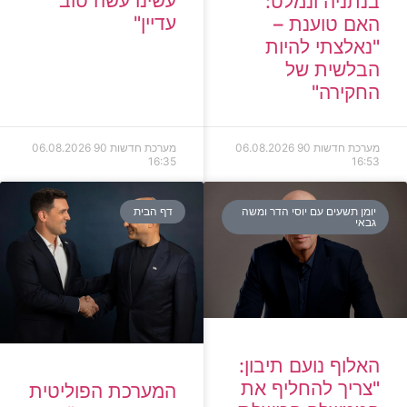
עשינו עשה טוב
בנתניה ונמלט:
עדיין"
האם טוענת –
"נאלצתי להיות
הבלשית של
החקירה"
מערכת חדשות 90
06.08.2026
מערכת חדשות 90
06.08.2026
16:35
16:53
יומן תשעים עם יוסי הדר ומשה
דף הבית
גבאי
האלוף נועם תיבון:
"צריך להחליף את
המערכת הפוליטית