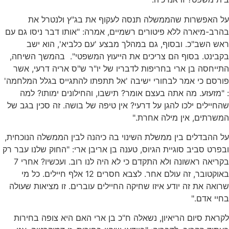
על האפשרות שהממשלה תנסה לעקוף את בג"ץ ולנטרל את
בהרב-מיארה ללא פיטורים רשמיים, אמרה: "אותו דבר ניסו גם עם
ראש השב"כ. ובסוף, גם במהלך מבצע 'עם כלביא', הוא ישב
בקבינט. בסוף הם צריכים את הייעוץ המשפטי". בהמשך השיחה,
התייחסה בן ארי בחריפות לדבריו של יו"ר ש"ס אריה דרעי, אשר
פורסם כי אמר לבחורי ישיבה 'אל תתפתו להתגייס בגלל המלחמה'
: "מזעזע. מה אתה בעצם אומר? תישבו, והחילונים ימותו? למה
שהחיילים ילכו להגן על דרעי? אין טיפה של בושה. זה סכין בגב של
המשרתים, אין מילה אחרת."
על ההבדלים בין ממשלת השינוי בה כיהנה לבין הממשלה הנוכחית,
ובפרט סביב סוגיית הגיוס, טענה בן אריבן ארי: "החוק שלנו עבר רק
בקריאה ראשונה ולא התקדם כי לא היה לנו רוב. ועכשיו? אחרי 7
באוקטובר, זה עולם אחר. לצבא חסרים 12 אלף חיילים. כל מי
שרואה את זה יודע איזו שחיקה החיילים עוברים. זו מציאות שעולה
בחיי אדם."
לקראת סיום הריאיון, נשאלה ח"כ בן ארי האם היא צופה בחירות