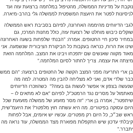
נוקבת על מדיניות הממשלה, מהטיפול במלחמה ברצועת עזה ועד
לניסיונות לפטר את היועצת המשפטית לממשלה גלי בהרב-מיארה.
לגבי הדיווחים מהיממה האחרונה, לפיהם בסביבת ראש הממשלה
שוקלים כיבוש מוחלט של רצועת עזה, כולל מחנות המרכז, גם
במחיר סיכון חיי החטופים. אמרה: "הבנתי שלפחות בשעה האחרונה
שינו את הרוח, כנראה בעקבות כל הביקורת הציבורית שנשמעה. אני
מאוד מקווה שאנשים שם יתפכחו ויבינו את המצב. המלחמה הזאת
מיצתה את עצמה. צריך לחתור לסיום המלחמה."
בן ארי התריעה מפני המצב הקשה של החטופים ברצועה: "הם ממש
כבר שלדי אדם, ואני לא מצליחה להבין מה המטרה. למה מה
שנעשה בצפון אי אפשר לעשות גם בעזה?" כשהוזכרו הדיווחים
מאתמול על מסרים נגד הרמטכ"ל, לפיהם "אם לא מתאים לו –
שיתפטר", אמרה בן ארי: "זה מסר מזעזע של ממשלה מזעזעת שכל
היום עסוקה בפיטורים. מה היא עשתה חוץ מלפטר? את היועמ"שית,
ראש שב״כ, כל היום רק מפטרים. עכשיו יש איומים, אבל לפחות
קיבלתי עדכון שיש התקפלות מפוארת מצד הממשלה, עוד נראה מה
יתברר."