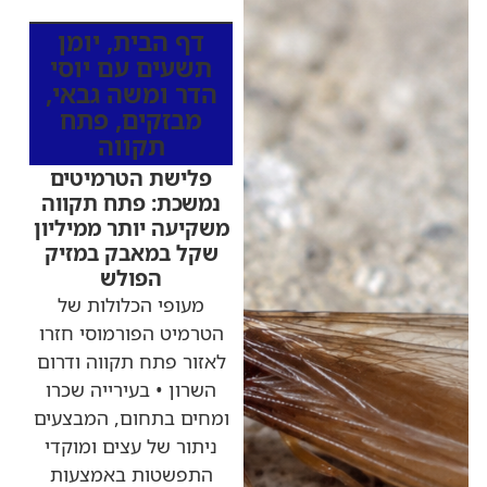
דף הבית
,
יומן
תשעים עם יוסי
הדר ומשה גבאי
,
מבזקים
,
פתח
תקווה
פלישת הטרמיטים
נמשכת: פתח תקווה
משקיעה יותר ממיליון
שקל במאבק במזיק
הפולש
מעופי הכלולות של
הטרמיט הפורמוסי חזרו
לאזור פתח תקווה ודרום
השרון • בעירייה שכרו
ומחים בתחום, המבצעים
ניתור של עצים ומוקדי
התפשטות באמצעות