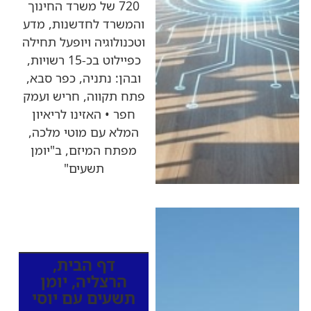
720 של משרד החינוך
והמשרד לחדשנות, מדע
וטכנולוגיה ויופעל תחילה
כפיילוט בכ-15 רשויות,
ובהן: נתניה, כפר סבא,
פתח תקווה, חריש ועמק
חפר • האזינו לריאיון
המלא עם מוטי מלכה,
מפתח המיזם, ב"יומן
תשעים"
כותרות החדשות
מהרדיו
דף הבית
,
הרצליה
,
יומן
תשעים עם יוסי