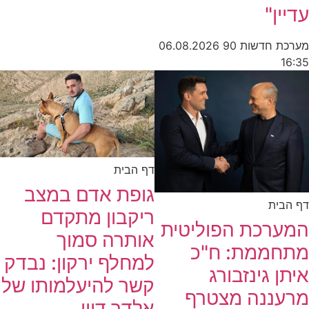
עדיין"
מערכת חדשות 90
06.08.2026
16:35
דף הבית
גופת אדם במצב
דף הבית
ריקבון מתקדם
המערכת הפוליטית
אותרה סמוך
מתחממת: ח"כ
למחלף ירקון: נבדק
איתן גינזבורג
קשר להיעלמותו של
מרעננה מצטרף
אלדר דיין