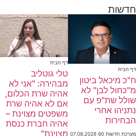
חדשות
דף הבית
דף הבית
טלי גוטליב
ח"כ מיכאל ביטון
מבהירה: "אני לא
מ"כחול לבן" לא
אהיה שרת הכלום,
שולל שת"פ עם
אם לא אהיה שרת
נתניהו אחרי
משפטים מצוינת –
הבחירות
אהיה חברת כנסת
מצוינת"
מערכת חדשות 90
07.08.2026