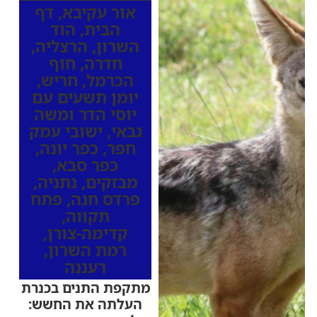
אור עקיבא
,
דף
הבית
,
הוד
השרון
,
הרצליה
,
חדרה
,
חוף
הכרמל
,
חריש
,
יומן תשעים עם
יוסי הדר ומשה
גבאי
,
ישובי עמק
חפר
,
כפר יונה
,
כפר סבא
,
מבזקים
,
נתניה
,
פרדס חנה
,
פתח
תקווה
,
קדימה-צורן
,
רמת השרון
,
רעננה
מתקפת התנים בכנרת
העלתה את החשש: