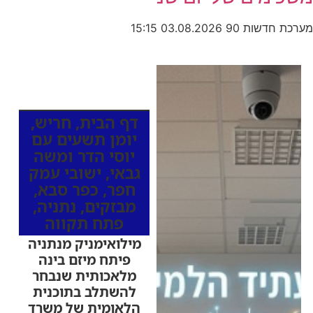
מערכת חדשות 90
03.08.2026
15:15
כותרות החדשות
מהרדיו
דף הבית
,
חריש
,
יומן תשעים עם
יוסי הדר ומשה
גבאי
,
ישובי עמק
חפר
,
כפר סבא
,
מבזקים
,
נתניה
,
פתח תקווה
מילואימניק מנתניה
פיתח מיזם בינה
מלאכותית שנבחר
להשתלב בתוכנית
הלאומית של משרד