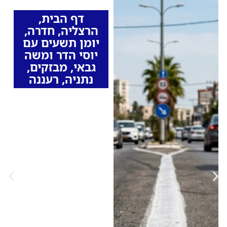
דף הבית
,
הרצליה
,
חדרה
,
יומן תשעים עם
יוסי הדר ומשה
גבאי
,
מבזקים
,
נתניה
,
רעננה
זינוק בדוחות על
חציית קו לבן בערי
השרון: איזו עיר בראש
הרשימה המביכה
בשרון?
לפי נתוני 2025, נרשמה
עלייה חדה במספר
הדוחות על חציית קו
הפרדה רצוף בתוך הערים
• באזור השרון ניצבת
רעננה בראש הרשימה עם