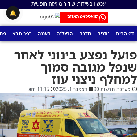
עכשיו בשידור: שידור מוזיקה חופשית
🔔
הוואטסאפ האדום
דף הבית
נתניה
חדרה
הרצליה
רעננה
כפר סבא
פתח
פועל נפצע בינוני לאחר
שנפל מגובה סמוך
למחלף ניצני עוז
מערכת חדשות 90
דצמבר 1, 2025
11:15 am