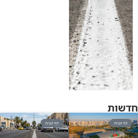
580 דוחות, אחריה חדרה
עם 500 והרצליה עם 369
• לעומתן, בנתניה נרשמו
השנה 103 דוחות בלבד •
בעמותת "אור ירוק"
מעריכים כי מדובר
בהגברת האכיפה
ומזהירים: "הסיכוי לשרוד
תאונה כזאת הרבה יותר
נמוך" • האזינו לדברים
ב"יומן תשעים"
חדשות
דף הבית
דף הבית