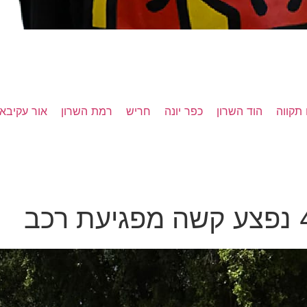
תקווה
הוד השרון
כפר יונה
חריש
רמת השרון
אור עקיבא