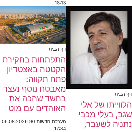
18:13
דף הבית
התפתחות בחקירת
הקטטה באצטדיון
פתח תקווה:
מאבטח נוסף נעצר
דף הבית
בחשד שהכה את
הלווייתו של אלי
האוהדים עם מוט
שגב, בעלי מכבי
מערכת חדשות 90
06.08.2026
נתניה לשעבר,
17:34