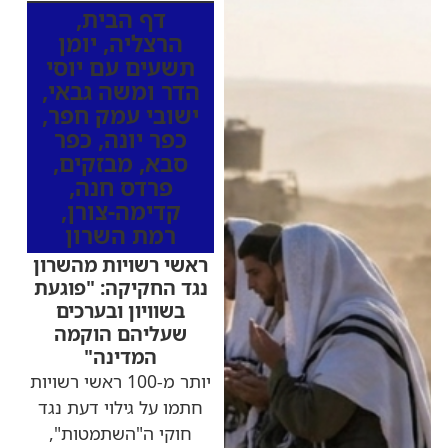
דף הבית
,
הרצליה
,
יומן
תשעים עם יוסי
הדר ומשה גבאי
,
ישובי עמק חפר
,
כפר יונה
,
כפר
סבא
,
מבזקים
,
פרדס חנה
,
קדימה-צורן
,
רמת השרון
ראשי רשויות מהשרון
נגד החקיקה: "פוגעת
בשוויון ובערכים
שעליהם הוקמה
המדינה"
יותר מ-100 ראשי רשויות
חתמו על גילוי דעת נגד
חוקי ה"השתמטות",