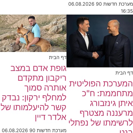
מערכת חדשות 90
06.08.2026
16:35
דף הבית
גופת אדם במצב
דף הבית
ריקבון מתקדם
המערכת הפוליטית
אותרה סמוך
מתחממת: ח"כ
למחלף ירקון: נבדק
איתן גינזבורג
קשר להיעלמותו של
מרעננה מצטרף
אלדר דיין
לרשימתו של נפתלי
בנט
מערכת חדשות 90
06.08.2026