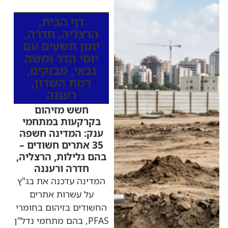
מהרדיו
דף הבית
,
הרצליה
,
חדרה
,
יומן תשעים עם
יוסי הדר ומשה
גבאי
,
מבזקים
,
רמת השרון
,
רעננה
חשש מזיהום
בקרקעות במתחמי
ענק: המדינה חשפה
35 אתרים חשודים –
בהם גלילות, הרצליה,
חדרה ורעננה
המדינה עדכנה את בג"ץ
על עשרות אתרים
החשודים בזיהום בחומרי
PFAS, בהם מתחמי נדל"ן