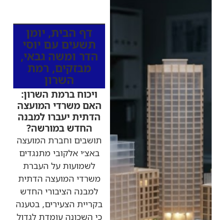
כותרות החדשות
מהרדיו
דף הבית
,
יומן
תשעים עם יוסי
הדר ומשה גבאי
,
מבזקים
,
רמת
השרון
ויכוח ברמת השרון:
האם משרדי המועצה
הדתית יעברו למבנה
החדש במורשה?
תושבים וחברת המועצה
באצ׳י אלקובי מתנגדים
לשמועות על העברת
משרדי המועצה הדתית
למבנה הציבורי החדש
בקריית הצעירים, בטענה
כי השכונה עומדת לגדול