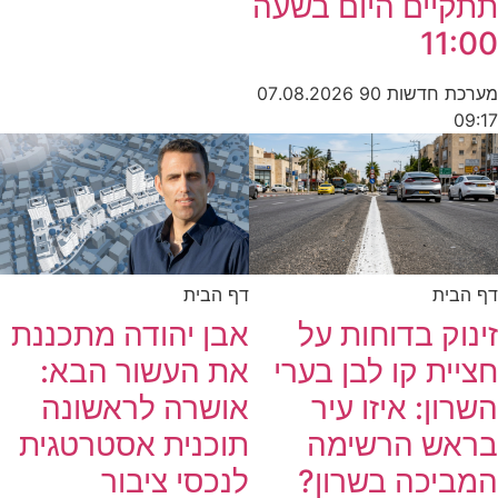
תתקיים היום בשעה
11:00
מערכת חדשות 90
07.08.2026
09:17
דף הבית
דף הבית
זינוק בדוחות על
אבן יהודה מתכננת
חציית קו לבן בערי
את העשור הבא:
השרון: איזו עיר
אושרה לראשונה
בראש הרשימה
תוכנית אסטרטגית
המביכה בשרון?
לנכסי ציבור