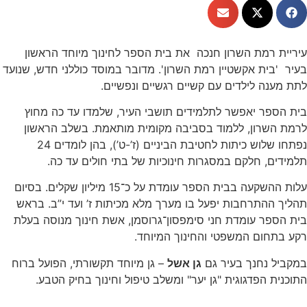
עיריית רמת השרון חנכה את בית הספר לחינוך מיוחד הראשון
בעיר 'בית אקשטיין רמת השרון'. מדובר במוסד כוללני חדש, שנועד
לתת מענה לילדים עם קשיים רגשיים ונפשיים.
בית הספר יאפשר לתלמידים תושבי העיר, שלמדו עד כה מחוץ
לרמת השרון, ללמוד בסביבה מקומית מותאמת. בשלב הראשון
נפתחו שלוש כיתות לחטיבת הביניים (ז’-ט’), בהן לומדים 24
תלמידים, חלקם במסגרות חינוכיות של בתי חולים עד כה.
עלות ההשקעה בבית הספר עומדת על כ־15 מיליון שקלים. בסיום
תהליך ההתרחבות יפעל בו מערך מלא מכיתות ז’ ועד י”ב. בראש
בית הספר עומדת חני סימפסון־גרוסמן, אשת חינוך מנוסה בעלת
רקע בתחום המשפטי והחינוך המיוחד.
במקביל נחנך בעיר גם
גן אשל
– גן מיוחד תקשורתי, הפועל ברוח
התוכנית הפדגוגית "גן יער" ומשלב טיפול וחינוך בחיק הטבע.