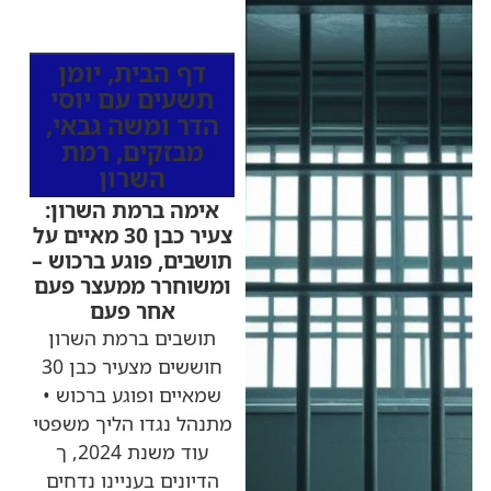
כותרות החדשות
מהרדיו
דף הבית
,
יומן
תשעים עם יוסי
הדר ומשה גבאי
,
מבזקים
,
רמת
השרון
אימה ברמת השרון:
צעיר כבן 30 מאיים על
תושבים, פוגע ברכוש –
ומשוחרר ממעצר פעם
אחר פעם
תושבים ברמת השרון
חוששים מצעיר כבן 30
שמאיים ופוגע ברכוש •
מתנהל נגדו הליך משפטי
עוד משנת 2024, ך
הדיונים בעניינו נדחים