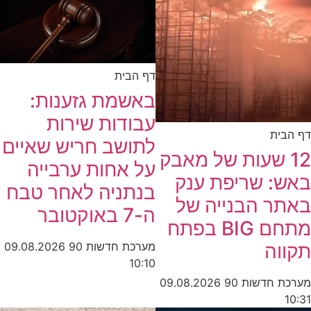
דף הבית
באשמת גזענות:
עבודות שירות
דף הבית
לתושב חריש שאיים
12 שעות של מאבק
על אחות ערבייה
באש: שריפת ענק
בנתניה לאחר טבח
באתר הבנייה של
ה-7 באוקטובר
מתחם BIG בפתח
מערכת חדשות 90
09.08.2026
תקווה
10:10
מערכת חדשות 90
09.08.2026
10:31