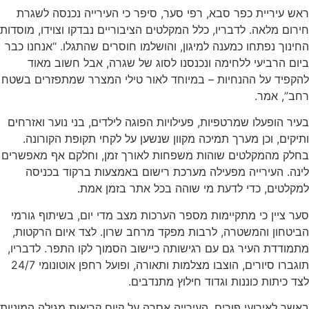
ראש עיריית
כפר סבא
, רפי סער, סיפר כי העירייה נכנסה לשגרת
חירום מלאה. לדבריו, כלל המקלטים הציבוריים נבדקו וצוידו, מוסדות
החינוך נפתחו כמענה למיגון, והושלמו חוסרים שהתגלו. “אנחנו כבר
ביום הרביעי ללחימה ונכנסנו לסוג של שגרה, אבל חשוב מאוד
להקפיד על ההנחיות – במיוחד לאור טילי המצרר שמתפזרים בשטח
רחב”, אמר.
בעיר הופעלו שמרטפיות, פעילויות הפוגה לילדים, בני נוער ואזרחים
ותיקים, וכן מערך תמיכה מקוון שנשען על לקחי תקופת הקורונה.
בחלק מהמקלטים שוהות משפחות לאורך זמן, וחלקם אף מאפשרים
לינה. העירייה מפעילה מערכת רישום באמצעות ברקוד בכניסה
למקלטים, כדי לדעת מי שוהה בכל אתר בזמן אמת.
סער ציין כי מתקיימות מספר הערכות מצב מדי יום, בשיתוף גורמי
הביטחון והמשטרה, לרבות מפקד מרחב שרון. לצד איום הרקטות,
מתמודדת העיר גם עם רגישותה כיישוב הסמוך לקו התפר. לדבריו,
תוגברו סיורים, הוצבו מצלמות ותאורה, ופועל רחפן אוטונומי 24/7
לצד כיתות כוננות וגדוד חילוץ מתנדבים.
באשר לאירועי פורים, העירייה אסרה על קיום קריאות מגילה המוניות