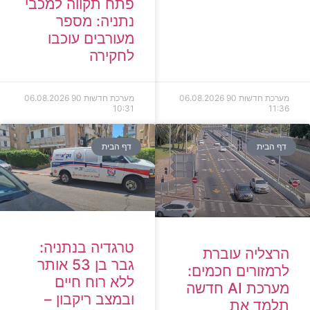
פתח תקווה למכבי
נתניה: מספר
מעורבים עוכבו
לחקירה
מערכת חדשות 90
06.08.2026
מערכת חדשות 90
06.08.2026
10:31
11:36
דף הבית
דף הבית
טרגדיה בנתניה:
הרצליה עוברת
גבר בן 53 אותר
לרמזורים חכמים:
ללא רוח חיים
מערכת AI חדשה
ובמצב ריקבון –
תלמד את