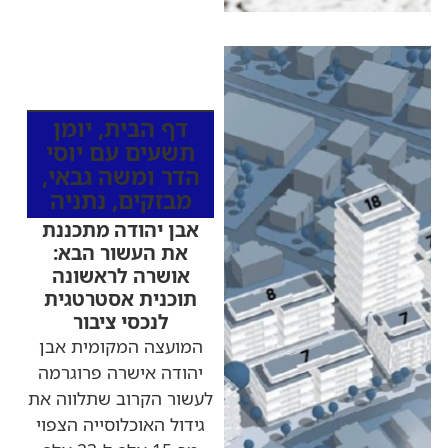
כותרות החדשות
מהרדיו
דף הבית
,
יומן
תשעים עם יוסי
הדר ומשה גבאי
,
מבזקים
,
נתניה
אבן יהודה מתכננת
את העשור הבא:
אושרה לראשונה
תוכנית אסטרטגית
לנכסי ציבור
המועצה המקומית אבן
יהודה אישרה פרוגרמה
לעשור הקרוב שתלווה את
גידול האוכלוסייה הצפוי