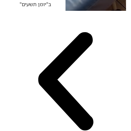
ב"יומן תשעים"