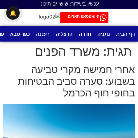
לתוכן
עכשיו בשידור: שישי ים תיכוני
🔔
הוואטסאפ האדום
דף הבית
נתניה
חדרה
הרצליה
רעננה
כפר סבא
פת
תגית:
משרד הפנים
אחרי חמישה מקרי טביעה
בשבוע: סערה סביב הבטיחות
בחופי חוף הכרמל