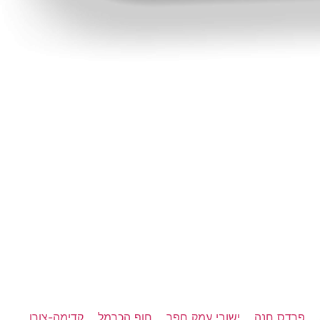
פרדס חנה
ישובי עמק חפר
חוף הכרמל
קדימה-צורן