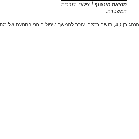
תוצאת הינשוף |
צילום: דוברות
המשטרה.
הנהג בן 40, תושב רמלה, עוכב להמשך טיפול בוחני התנועה של מחוז ת"א, נחקר באזהרה, רישיונו נפסל בשימוע ורכבו הושבת. בתום החקירה שוחרר בתנאים מגבילים.