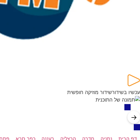
עכשיו בשידור
שידור מוזיקה חופשית
→
דף הבית
נתניה
חדרה
הרצליה
רעננה
כפר סבא
פתח 