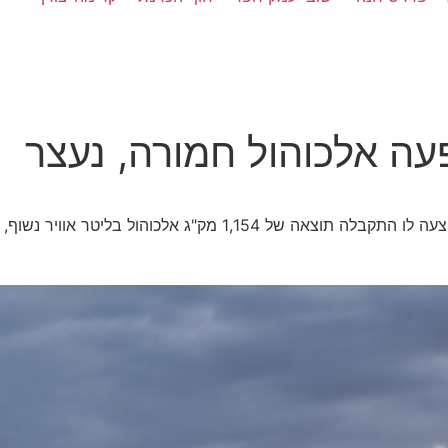
ה אלכוהול חמורה, נעצר
תושב רמלה נעצר לאחר שביצע תאונת דרכים עצמית בכניסה לאזור תע"ש ברמת השרון, ללא נפגעים • זאת לאחר שבבדיקת ינשוף שבוצעה לו התקבלה תוצאה של 1,154 מק"ג אלכוהול בליטר אוויר נשוף,