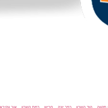
תקווה
הוד השרון
כפר יונה
חריש
רמת השרון
אור עקיבא