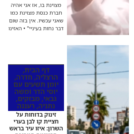
מצוינת בו, אז אני אהיה
חברת כנסת מצוינת כמו
שאני עכשיו. אין בזה שום
דבר נחות בעיניי" • האזינו
כותרות החדשות
מהרדיו
דף הבית
,
הרצליה
,
חדרה
,
יומן תשעים עם
יוסי הדר ומשה
גבאי
,
מבזקים
,
נתניה
,
רעננה
זינוק בדוחות על
חציית קו לבן בערי
השרון: איזו עיר בראש