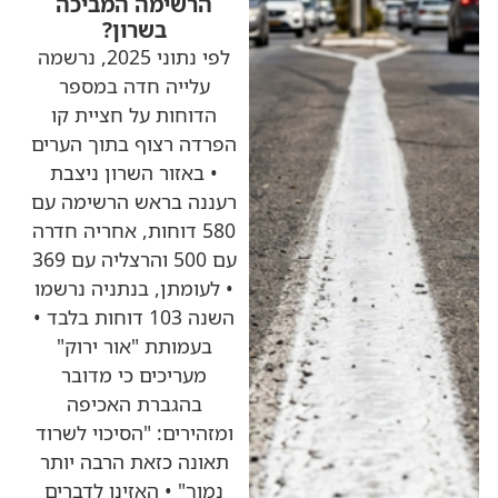
הרשימה המביכה
בשרון?
לפי נתוני 2025, נרשמה
עלייה חדה במספר
הדוחות על חציית קו
הפרדה רצוף בתוך הערים
• באזור השרון ניצבת
רעננה בראש הרשימה עם
580 דוחות, אחריה חדרה
עם 500 והרצליה עם 369
• לעומתן, בנתניה נרשמו
השנה 103 דוחות בלבד •
בעמותת "אור ירוק"
מעריכים כי מדובר
בהגברת האכיפה
ומזהירים: "הסיכוי לשרוד
תאונה כזאת הרבה יותר
נמוך" • האזינו לדברים