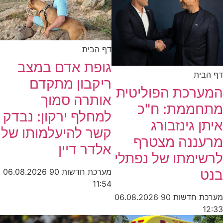
דף הבית
גופת אדם במצב
דף הבית
ריקבון מתקדם
המערכת הפוליטית
אותרה סמוך
מתחממת: ח"כ
למחלף ירקון: נבדק
איתן גינזבורג
קשר להיעלמותו של
מרעננה מצטרף
אלדר דיין
לרשימתו של נפתלי
בנט
מערכת חדשות 90
06.08.2026
11:54
מערכת חדשות 90
06.08.2026
12:33