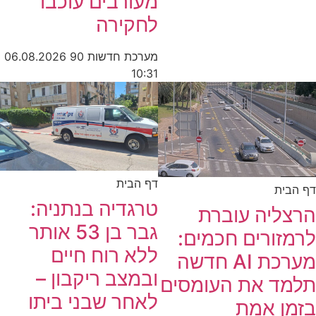
מעורבים עוכבו
לחקירה
מערכת חדשות 90
06.08.2026
10:31
דף הבית
דף הבית
טרגדיה בנתניה:
הרצליה עוברת
גבר בן 53 אותר
לרמזורים חכמים:
ללא רוח חיים
מערכת AI חדשה
ובמצב ריקבון –
תלמד את העומסים
לאחר שבני ביתו
בזמן אמת