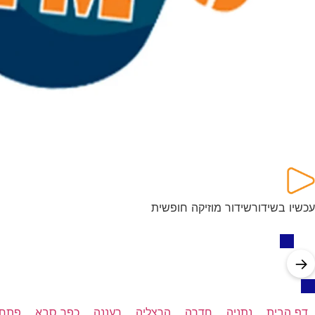
עכשיו בשידור
שידור מוזיקה חופשית
→
דף הבית
נתניה
חדרה
הרצליה
רעננה
כפר סבא
פתח 