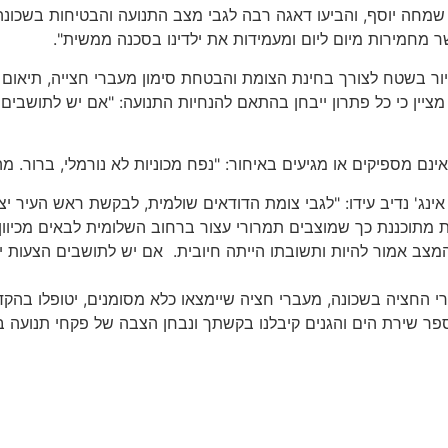
ה יוסף, והביעו דאגה רבה לגבי מצב התנועה והבטיחות בשכונה. במ
 מחמירות מיום ליום ומעמידות את ילדינו בסכנה ממשית".
 בשטח לצורך בחינת הצומת והבטחת סימון מעברי חצייה, תיאום סי
ן כי כל פתרון ייבחן בהתאם להנחיות התנועה: "אם יש לתושבים הצע
ם מספיקים או מגיעים באיחור: "נפח מכוניות לא נורמלי, ברור. 
נג' נדיב עידו: "לגבי צומת הדודאים שולמית, לבקשת ראש העיר יצ
מתוכננת כך שמוצבים תמרורי עצור ברחוב השלומית לבאים מכיוון דר
צב אמור להיות ותשובתו הייתה חיובית. אם יש לתושבים הצעות ייע
ברי החציה בשכונה, מעברי חציה שיימצאו כלא מסומנים, יטופלו ב
הספר שירת הים והגנים קיבלנו בקשתך ונבחן הצבה של פקחי תנועה ב