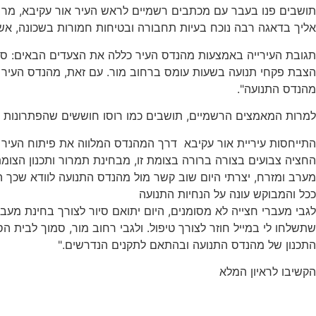
תושבים פנו בעבר עם מכתבים רשמיים לראש העיר אור עקיבא, מר שמח
אליך בדאגה רבה נוכח בעיות תחבורה ובטיחות חמורות בשכונה, אשר
תגובת העירייה באמצעות מהנדס העיר כללה את הצעדים הבאים: סיור
הצבת פקחי תנועה בשעות עומס ברחוב מור. עם זאת, מהנדס העיר מציי
מהנדס התנועה".
למרות המאמצים הרשמיים, תושבים כמו רוסו חוששים שהפתרונות אינ
התייחסות עיריית אור עקיבא דרך המהנדס המלווה את פיתוח העיר אי
החציה צבועים בצורה ברורה בצומת זו, מבחינת תמרור ותכנון הצומת 
מערב ומזרח, יצרתי היום שוב קשר מול מהנדס התנועה לוודא שכך המ
ככל והמבוקש עונה על הנחיות התנועה
לגבי מעברי חצייה לא מסומנים, היום יתואם סיור לצורך בחינת מע
שתשלחו לי במייל חוזר לצורך טיפול. ולגבי רחוב מור, סמוך לבית 
התכנון של מהנדס התנועה ובהתאם לתקנים הנדרשים."
הקשיבו לראיון המלא