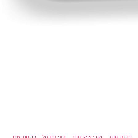
פרדס חנה
ישובי עמק חפר
חוף הכרמל
קדימה-צורן