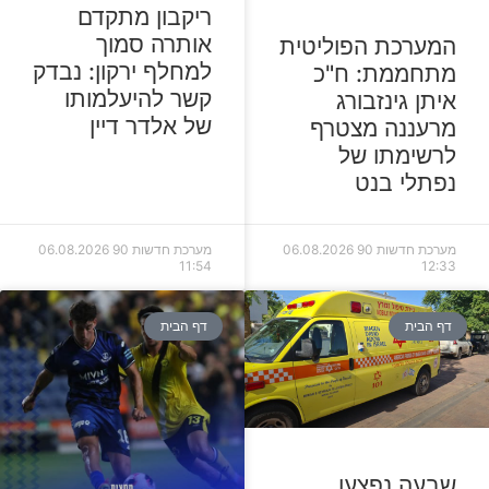
ריקבון מתקדם
אותרה סמוך
המערכת הפוליטית
למחלף ירקון: נבדק
מתחממת: ח"כ
קשר להיעלמותו
איתן גינזבורג
של אלדר דיין
מרעננה מצטרף
לרשימתו של
נפתלי בנט
מערכת חדשות 90
06.08.2026
מערכת חדשות 90
06.08.2026
11:54
12:33
דף הבית
דף הבית
שבעה נפצעו