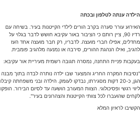
הילדה ענתה לטלפון ובכתה
האירוע עורר סערה בקרב הורים לילדי הקייטנות בעיר. בשיחה עם
רדיו 90, ציין רותם כי הציבור באור עקיבא חושש לדבר בגלוי על
מחדלים, אפילו חברי מועצה. לדבריו, רק חבר מועצה אחד העז
להגיב, ואילו הנהגת ההורים, סירבה או נמנעה מלהגיב פומבית.
בעקבות פניית התחנה, נמסרה תגובה רשמית מעיריית אור עקיבא:
"נסיבות המקרה החריג והמצער שבו ילדה נותרה לבדה בתוך מבנה
הגן, כ-20 דקות מסגירתו, נבדקו לעומק. הילדה ובני משפחתה קיבלו
ליווי רגשי ופסיכולוגי. הצוות המעורב הושעה עד לסיום הבירור. הופקו
לקחים שהועברו לכל צוותי הקייטנות והצהרונים בעיר".
הקשיבו לראיון המלא