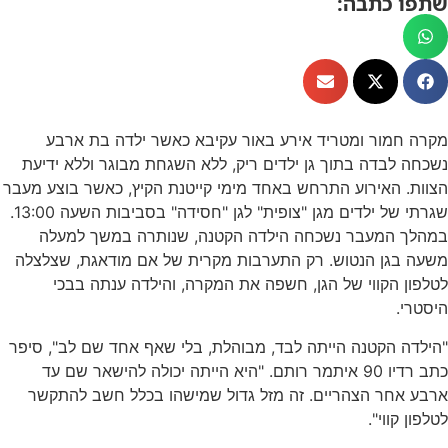
שתפו כתבה:
מקרה חמור ומטריד אירע באור עקיבא כאשר ילדה בת ארבע
נשכחה לבדה בתוך גן ילדים ריק, ללא השגחת מבוגר וללא ידיעת
הצוות. האירוע התרחש באחד מימי קייטנת הקיץ, כאשר בוצע מעבר
שגרתי של ילדים מגן "צופית" לגן "חסידה" בסביבות השעה 13:00.
במהלך המעבר נשכחה הילדה הקטנה, שנותרה במשך למעלה
משעה בגן הנטוש. רק התערבות מקרית של אם מודאגת, שצלצלה
לטלפון הקווי של הגן, חשפה את המקרה, והילדה ענתה בבכי
היסטרי.
"הילדה הקטנה הייתה לבד, מבוהלת, בלי שאף אחד שם לב", סיפר
כתב רדיו 90 איתמר רותם. "היא הייתה יכולה להישאר שם עד
ארבע אחר הצהריים. זה מזל גדול שמישהו בכלל חשב להתקשר
לטלפון קווי".