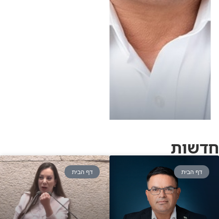
שיתוף פעולה נתניהו וגם
לא עם מפלגות
האופוזיציה: "כל
האפשרויות פתוחות. מי
שרוצה להביא 61 מנדטים
כדי לרמוס ולדרוס חצי
מהעם האחר שלו, הדבר
הזה נידון לכישלון" •
האזינו לריאיון המלא
חדשות
דף הבית
דף הבית