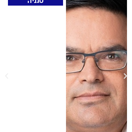
טגניה
ח"כ מיכאל ביטון
מ"כחול לבן" לא שולל
שת"פ עם נתניהו אחרי
הבחירות
ח"כ מיכאל ביטון התייחס
בריאיון ל"פותחים שישי"
למצב הפוליטי של כחול
לבן, ולנתוניה הנמוכים
בסקרים ודחה את
האפשרות של פרישה •
לדבריו, "יכול להיות שיש
ציבור של 200-300,000
איש שרוצה את מה
שאנחנו אומרים" -
ממשלת אחדות • הוא
ציין כי לאחר הבחירות,
המפלגה לא שוללת