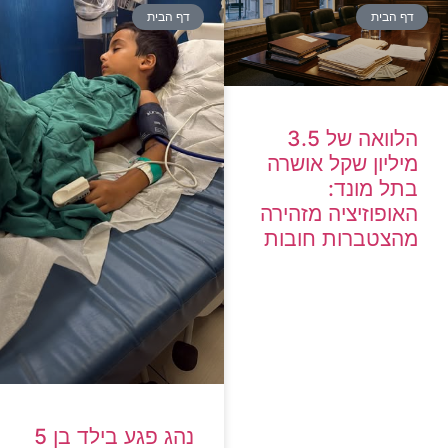
דף הבית
דף הבית
הלוואה של 3.5
מיליון שקל אושרה
בתל מונד:
האופוזיציה מזהירה
מהצטברות חובות
נהג פגע בילד בן 5