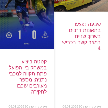
שבעה נפצעו
בתאונות דרכים
בשרון: שניים
במצב קשה בכביש
4
קטטה ביציע
במשחק בין הפועל
פתח תקווה למכבי
נתניה: מספר
מעורבים עוכבו
לחקירה
מערכת חדשות 90
06.08.2026
מערכת חדשות 90
06.08.2026