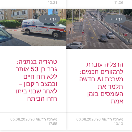
10:31
11:36
דף הבית
דף הבית
טרגדיה בנתניה:
הרצליה עוברת
גבר בן 53 אותר
לרמזורים חכמים:
ללא רוח חיים
מערכת AI חדשה
ובמצב ריקבון –
תלמד את
לאחר שבני ביתו
העומסים בזמן
חזרו הביתה
אמת
מערכת חדשות 90
06.08.2026
מערכת חדשות 90
05.08.2026
17:55
10:13