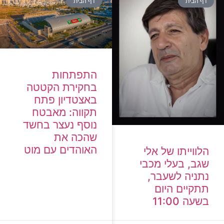
דף הבית
דף הבית
התפתחות
בחקירת הקטטה
באצטדיון פתח
תקווה: מאבטח
נוסף נעצר בחשד
שהכה את
האוהדים עם מוט
הלווייתו של אלי
שגב, בעלי מכבי
נתניה לשעבר,
תתקיים היום
בשעה 11:00