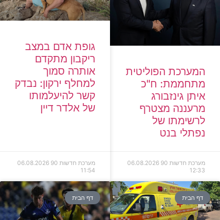
גופת אדם במצב
ריקבון מתקדם
אותרה סמוך
המערכת הפוליטית
למחלף ירקון: נבדק
מתחממת: ח"כ
קשר להיעלמותו
איתן גינזבורג
של אלדר דיין
מרעננה מצטרף
לרשימתו של
נפתלי בנט
מערכת חדשות 90
06.08.2026
מערכת חדשות 90
06.08.2026
11:54
12:33
דף הבית
דף הבית