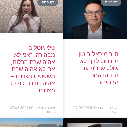
דף הבית
דף הבית
טלי גוטליב
ח"כ מיכאל ביטון
מבהירה: "אני לא
מ"כחול לבן" לא
אהיה שרת הכלום,
שולל שת"פ עם
אם לא אהיה שרת
נתניהו אחרי
משפטים מצוינת –
הבחירות
אהיה חברת כנסת
מצוינת"
מערכת חדשות 90
07.08.2026
מערכת חדשות 90
07.08.2026
18:13
18:28