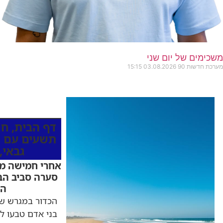
משכימים של יום שני
מערכת חדשות 90
03.08.2026
15:15
כותרות החדש
דף הבית
,
חו
תשעים עם י
גבאי
,
אחרי חמישה מק
סערה סביב הב
הכ
הכדור במגרש של
בני אדם טבעו ל