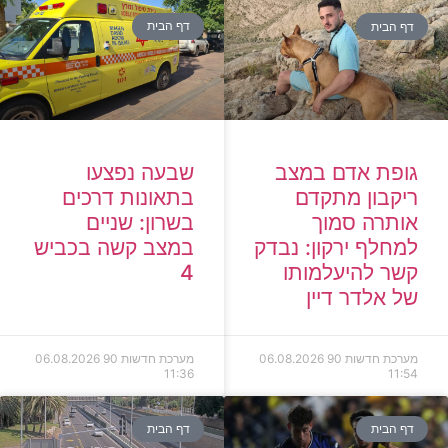
דף הבית
דף הבית
גופת אדם במצב
שבעה נפצעו
ריקבון מתקדם
בתאונות דרכים
אותרה סמוך
בשרון: שניים
למחלף ירקון: נבדק
במצב קשה בכביש
קשר להיעלמותו
4
של אלדר דיין
מערכת חדשות 90
06.08.2026
מערכת חדשות 90
06.08.2026
11:36
11:54
דף הבית
דף הבית