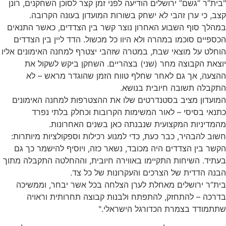
"בית”ר “גשם” ירושלים הודיעה לפני זמן קצר לסוכן השחקנים, רונן
קצב, כי ערן זהבי לא ישחק בשורות המועדון בעונה הקרובה.
במהלך סוף השבוע האחרון נוצר קשר בין הצדדים, כאשר התנאים
הכספיים סוכמו במהרה ולא היוו כל מכשול. הדד ליין בין הצדדים
הוחלט על מוצאי שבת, במטרה שזהבי יצטרף למחנה האימונים אליו
יוצאת הקבוצה מחר (שני) בצהריים. השחקן ביקש לשקול את
ההצעה, אך גם לאחר שחלף טווח הזמן שהוגדר מראש – לא
התקבלה תשובה חיובית בנושא.
המועדון מציב בסטנדרטים שלו את ההצטרפות למחנה האימונים
כתנאי בסיסי – לאור המשימות הקרובות וכחלק בלתי נפרד
מהמדיניות המקצועית שנבנתה כאן בשנים האחרונות.
חשוב להבהיר, כבר כעת, כדי למנוע רכילות וספקולציות מיותרות:
הקשר בין הצדדים היה מכובד, נשאר כזה, ויוסיף להישמר כך גם
בעתיד. השיחות התקיימו באווירה חיובית, וההחלטה התקבלה מתוך
הבנה הדדית של הצרכים והעקרונות של כל צד.
בית”ר ירושלים מאחלת לערן הצלחה בכל אשר יבחר, וממשיכה
בדרכה – להתחזק, להתפתח ולבנות קבוצה תחרותית וראויה
שתתמודד בצמרת הכדורגל הישראלי."