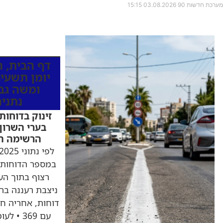
מערכת חדשות 90
03.08.2026
15:15
כותרות החדש
דף הבית
,
ה
יומן תשעים
ומשה גב
נתני
זינוק בדוחות
בערי השרון:
הרשימה המ
במספר הדוחות 
רצוף בתוך הער
עם 369 •