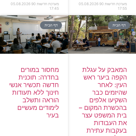
מערכת חדשות 90
05.08.2026
מערכת חדשות 90
05.08.2026
17:45
17:55
דף הבית
דף הבית
המאבק על עגלת
מחסור במורים
הקפה ביער ראש
בחדרה: תוכנית
העין: לאחר
חדשה תכשיר אנשי
שהיזמים כבר
חינוך ללא תעודות
השקיעו אלפים
הוראה ותשלב
בהכשרת המקום –
לימודים מעשיים
בית המשפט עצר
בעיר
את העבודות
בעקבות עתירת