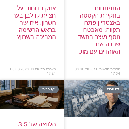
זינוק בדוחות על
התפתחות
חציית קו לבן בערי
בחקירת הקטטה
השרון: איזו עיר
באצטדיון פתח
בראש הרשימה
תקווה: מאבטח
המביכה בשרון?
נוסף נעצר בחשד
שהכה את
האוהדים עם מוט
מערכת חדשות 90
06.08.2026
מערכת חדשות 90
06.08.2026
17:24
17:34
דף הבית
דף הבית
הלוואה של 3.5