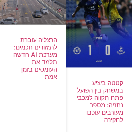
הרצליה עוברת
לרמזורים חכמים:
מערכת AI חדשה
תלמד את
העומסים בזמן
אמת
קטטה ביציע
במשחק בין הפועל
פתח תקווה למכבי
נתניה: מספר
מעורבים עוכבו
לחקירה