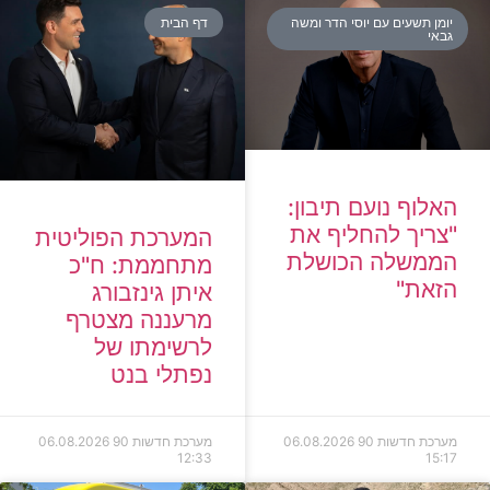
יומן תשעים עם יוסי הדר ומשה
דף הבית
גבאי
האלוף נועם תיבון:
"צריך להחליף את
המערכת הפוליטית
הממשלה הכושלת
מתחממת: ח"כ
הזאת"
איתן גינזבורג
מרעננה מצטרף
לרשימתו של
נפתלי בנט
מערכת חדשות 90
06.08.2026
מערכת חדשות 90
06.08.2026
12:33
15:17