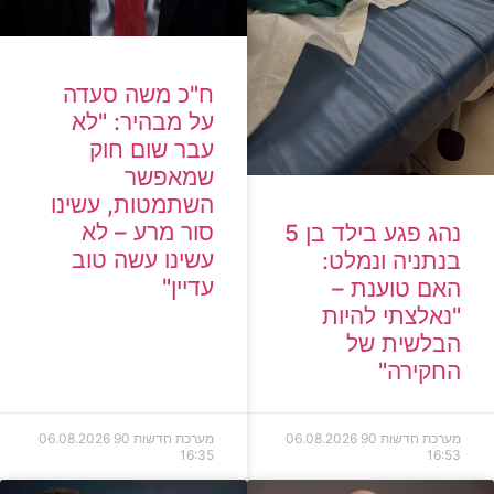
ח"כ משה סעדה
על מבהיר: "לא
עבר שום חוק
שמאפשר
השתמטות, עשינו
סור מרע – לא
נהג פגע בילד בן 5
עשינו עשה טוב
בנתניה ונמלט:
עדיין"
האם טוענת –
"נאלצתי להיות
הבלשית של
החקירה"
מערכת חדשות 90
06.08.2026
מערכת חדשות 90
06.08.2026
16:35
16:53