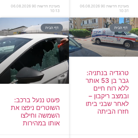
מערכת חדשות 90
06.08.2026
מערכת חדשות 90
06.08.2026
10:13
10:31
דף הבית
דף הבית
טרגדיה בנתניה:
גבר בן 53 אותר
ללא רוח חיים
ובמצב ריקבון –
פעוט ננעל ברכב:
לאחר שבני ביתו
השוטרים ניפצו את
חזרו הביתה
השמשה וחילצו
אותו במהירות