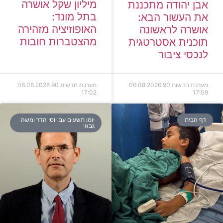
מיליון שקל אושרה
אבן יהודה מתכננת
בתל מונד:
את העשור הבא:
האופוזיציה מזהירה
אושרה לראשונה
מהצטברות חובות
תוכנית אסטרטגית
לנכסי ציבור
מערכת חדשות 90
06.08.2026
מערכת חדשות 90
06.08.2026
17:02
17:09
דף הבית
יומן תשעים עם יוסי הדר ומשה
גבאי