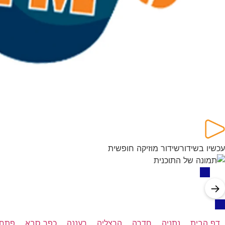
עכשיו בשידור
שידור מוזיקה חופשית
→
דף הבית
נתניה
חדרה
הרצליה
רעננה
כפר סבא
פתח 