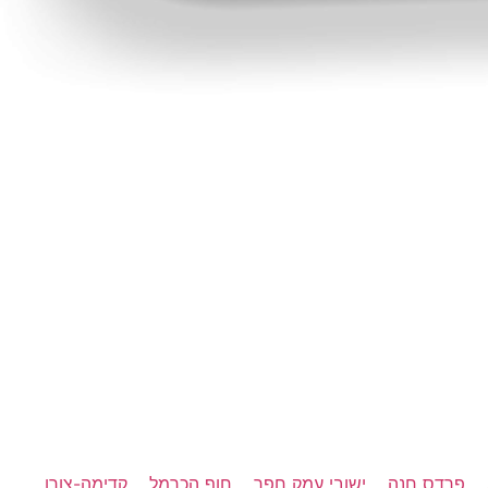
פרדס חנה
ישובי עמק חפר
חוף הכרמל
קדימה-צורן