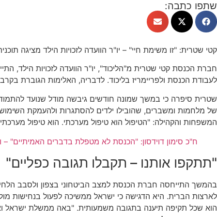
שתפו כתבה:
קטי שטרית: "זו משימת חיי" – יו"ר הוועדה לזכויות הילד מציגה תוכנ
חברת הכנסת קטי שטרית מ"הליכוד", יו"ר הוועדה לזכויות הילד, התי
לעבודת הכנסת ולפריימריז בליכוד. לדבריה, האלימות הגוברת בקרב 
שטרית סיפרה כי במשך שמונה חודשים גיבשה מודל שנועד להתמודד 
של מלחמות ומשברים, שהובילו ילדים להסתגרות ולהעמקת השימוש 
המשפחות והקהילה: "הטיפול הוא טיפול מערכתי. הוא טיפול מערכתי"
ח"כ סימון דוידסון: "הכנסת לא מטפלת בדברים האמיתיים" – 
"תתקפו אותנו – תקבלו תגובה כפליים"
בהמשך התייחסה חברת הכנסת למצב הביטחוני בצפון ולסבב הלחימה 
לארצות הברית. היא הדגישה כי ישראל ממשיכה לפעול בנחישות מול ה
הוא שכל תקיפה תיענה בתגובה משמעותית. "באה ממשלת ישראל ואמרה