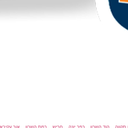
תקווה
הוד השרון
כפר יונה
חריש
רמת השרון
אור עקיבא