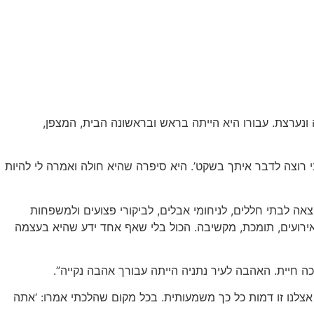
 ונערצת. עבורו היא הייתה בראש ובראשונה הבית, המצפן,
אותו יום, באפריל 2024. היא קראה לי ואמרה: ‘צפי, תגיע, אני רוצה לדבר איתך בשקט’. היא סיפרה שהיא חולה ואמרה לי להיות
ובר, בו חוותה המדינה טלטלה אדירה, היא יצאה לבתי חללים, לניחומי אבלים, לביקורי פצועים ולמשפחות
 אירועים, תומכת, מקשיבה. הכול בלי שאף אחד ידע שהיא בעצמה
ה חיית. האהבה לעיר נתניה הייתה עבורך אהבה נקייה”.
צלנו זו דמות כל כך משמעותית. בכל מקום שהלכתי אמרו: ‘אתה