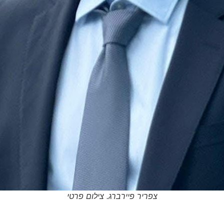
צפריר פיירברג. צילום פרטי