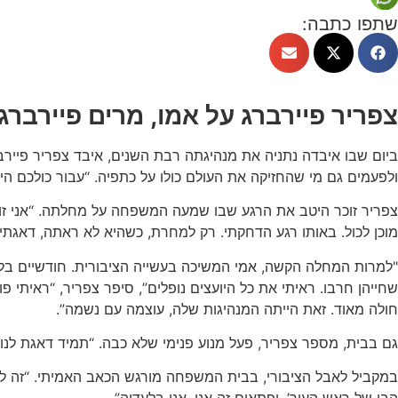
שתפו כתבה:
צפריר פיירברג על אמו, מרים פיירברג־איכ
ביום שבו איבדה נתניה את מנהיגתה רבת השנים, איבד צפריר פיירבר
ולפעמים גם מי שהחזיקה את העולם כולו על כתפיה. “עבור כולכם היא
מוכן לכול. באותו רגע הדחקתי. רק למחרת, כשהיא לא ראתה, דאגתי,
שחייהן חרבו. ראיתי את כל היועצים נופלים”, סיפר צפריר, “ראיתי
חולה מאוד. זאת הייתה המנהיגות שלה, עוצמה עם נשמה”.
גם בבית, מספר צפריר, פעל מנוע פנימי שלא כבה. “תמיד דאגת לנו,
במקביל לאבל הציבורי, בבית המשפחה מורגש הכאב האמיתי. “זה לא 