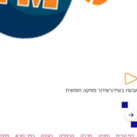
עכשיו בשידור
שידור מוזיקה חופשית
→
דף הבית
נתניה
חדרה
הרצליה
רעננה
כפר סבא
פתח 