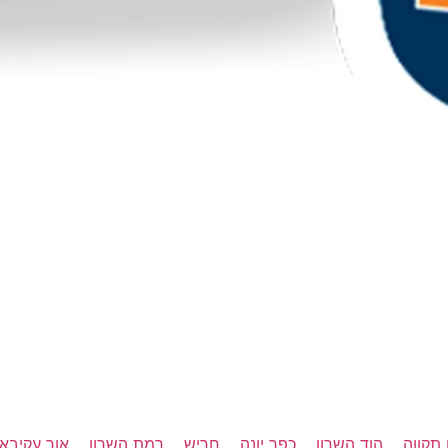
תקווה
הוד השרון
כפר יונה
חריש
רמת השרון
אור עקיבא