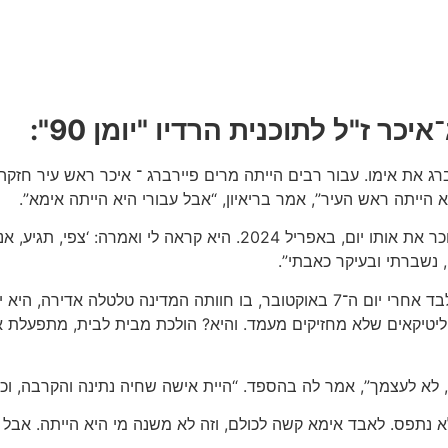
ר ז"ל לתוכנית הרדיו "יומן 90":
ג את אימו. עבור רבים הייתה מרים פיירברג ־ איכר ראש עיר חזקה
 הייתה ראש העיר”, אמר בריאיון, “אבל עבורי היא הייתה אימא”.
צפריר זוכר היטב את הרגע שבו שמעה המשפחה על מחלתה. “אני זוכר את 
 נשברתי ובעיקר כאבתי”.
"למרות המחלה הקשה, אמי המשיכה בעשייה הציבורית. חודשיים בלבד אחרי יום ה־7 באוקט
 פוליטיקאים שלא מחזיקים מעמד. והיא? הולכת מבית לבית, מתפעלת
 לא לעצמך”, אמר לה בהספד. “היית אישה שחיה נתינה והקרבה, וככ
נתפס. לאבד אימא קשה לכולם, וזה לא משנה מי היא הייתה. אבל א