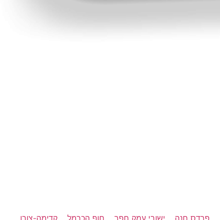
פרדס חנה
ישובי עמק חפר
חוף הכרמל
קדימה-צורן