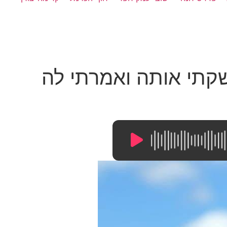
ירברג – איכר ז"ל מדבר ל"יומן 90": "נישקתי אותה ואמרתי לה
17:51
/
0:00