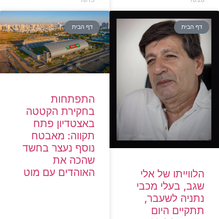
דף הבית
דף הבית
התפתחות
בחקירת הקטטה
באצטדיון פתח
תקווה: מאבטח
נוסף נעצר בחשד
שהכה את
האוהדים עם מוט
הלווייתו של אלי
שגב, בעלי מכבי
נתניה לשעבר,
תתקיים היום