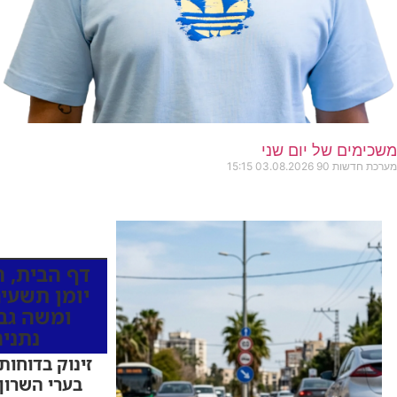
משכימים של יום שני
מערכת חדשות 90
03.08.2026
15:15
כותרות החדש
דף הבית
,
ה
יומן תשעים
ומשה גב
נתני
זינוק בדוחות
בערי השרון: