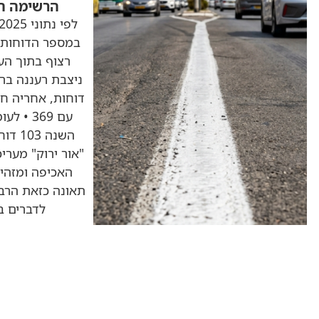
הרשימה המ
במספר הדוחות 
רצוף בתוך הער
עם 369 •
השנה 
"אור ירוק" מערי
האכיפה ומזהיר
תאונה כזאת הרבה 
לדברים ב