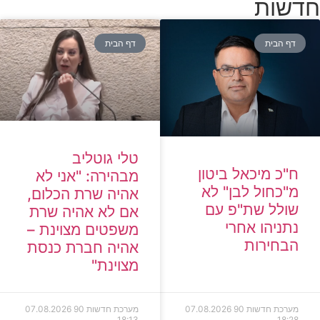
חדשות
דף הבית
דף הבית
טלי גוטליב
ח"כ מיכאל ביטון
מבהירה: "אני לא
מ"כחול לבן" לא
אהיה שרת הכלום,
שולל שת"פ עם
אם לא אהיה שרת
נתניהו אחרי
משפטים מצוינת –
הבחירות
אהיה חברת כנסת
מצוינת"
מערכת חדשות 90
07.08.2026
מערכת חדשות 90
07.08.2026
18:13
18:28