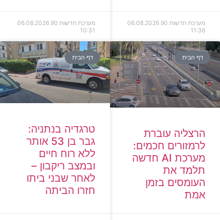
מערכת חדשות 90
06.08.2026
מערכת חדשות 90
06.08.2026
10:31
11:36
דף הבית
דף הבית
טרגדיה בנתניה:
הרצליה עוברת
גבר בן 53 אותר
לרמזורים חכמים:
ללא רוח חיים
מערכת AI חדשה
ובמצב ריקבון –
תלמד את
לאחר שבני ביתו
העומסים בזמן
חזרו הביתה
אמת