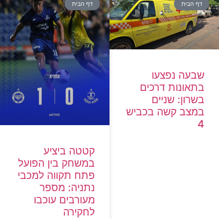
דף הבית
דף הבית
שבעה נפצעו
בתאונות דרכים
בשרון: שניים
במצב קשה בכביש
4
קטטה ביציע
במשחק בין הפועל
פתח תקווה למכבי
נתניה: מספר
מעורבים עוכבו
לחקירה