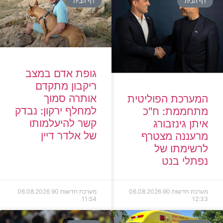
דף הבית
דף הבית
גופת אדם במצב
ריקבון מתקדם
אותרה סמוך
המערכת הפוליטית
למחלף ירקון: נבדק
מתחממת: ח"כ
קשר להיעלמותו
איתן גינזבורג
של אלדר דיין
מרעננה מצטרף
לרשימתו של
נפתלי בנט
מערכת חדשות 90
06.08.2026
מערכת חדשות 90
06.08.2026
11:54
12:33