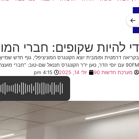
←
די להיות שקופים: חברי המו
בקריאה דרמטית ופומבית יוצא הקונגרס המוניציפלי, גוף חדש שמיי
90FM עם יוסי הדר, טען יו"ר הקונגרס חננאל שם-טוב: "חברי מועצה הם שקופים, חסרי סמכויות, ולא מקבלים שום תמורה על עבודתם. הגיע הזמן למהפכה."
מערכת חדשות 90
יולי 14, 2025
4:15 pm