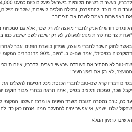
עובדים ביום כדי להתפרנס, ובלילה הולכים לישיבות, שולחים מיילי
את האפשרות באמת לשרת את הציבור."
הקונגרס דורש להעניק לחברי מועצה לא רק שכר, אלא גם סמכויות מ
"ועדות צריכות להיות מנוע לפעולה, לא רק ישיבה לשם ישיבה. כמו 
באשר לחוק השכר לחברי מועצה, שנידון בוועדת הפנים ועבר לאחרונה
דמוקרטיה בסיסית", אמר שם-טוב. "היום, 90% מהנבחרים המקומיים , חברי המועצה, נמצאים במצב שאין להם אפילו עוזר אישי. איך אפשר לשרת ציבור בלי כלים?"
שם-טוב לא הסתיר את העובדה שראשי הערים, לדבריו, אינם תומכים ב
המועצה, לא רק את ראש העיר."
בסיום דבריו קרא שם-טוב לחברי הכנסת מכל הסיעות להשלים את הח
יקבל שכר, סמכות ותקציב בסיסי, אתה תראה נבחרי ציבור חזקים יותר,
עד כה, טרם נמסרה תגובת משרד הפנים או מרכז השלטון המקומי לקר
שהקול שלנו יישמע, אי אפשר יהיה להתעלם ממנו. אנחנו כאן כדי להי
הקשיבו לראיון המלא