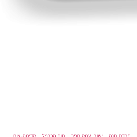
פרדס חנה
ישובי עמק חפר
חוף הכרמל
קדימה-צורן