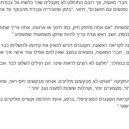
לדבריו, בעשרות רשויות מקומיות בישראל פועלים כיום כמעט 4,000 חברי מועצה, אך רובם המוחלט 
ם, נפגשים עם תושבים", תיאר. "בזמן שהעירייה עובדת מהבוקר עד א
משיות: "אם אתה מחזיק תיק, כמו חינוך או ארנונה, אתה צריך שת
בכנסת, יושב ראש ועדה צריך להיות שחקן משמעותי שמשפיע."
 לקריאה ראשונה, הקונגרס דורש להאיץ את קידומו ולהשלימו כבר במ
מהלך: "חלקם לא רוצים לראות שינוי. הם רגילים לשלוט לבד. אבל 
קיקה: "אנחנו לא מבקשים מיליונים. אנחנו מבקשים יחס ראוי, ש
 מקצועיים יותר, וקהילות שזוכות למענה טוב יותר."
יאת הקונגרס המוניציפלי. ברקע, איומי החרמה וקשיים פוליטיים ב
שאר."