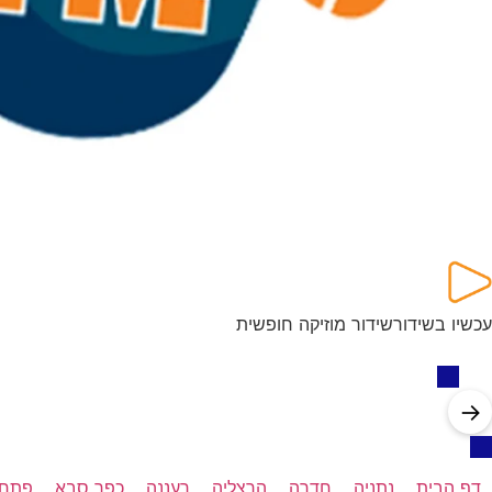
עכשיו בשידור
שידור מוזיקה חופשית
→
דף הבית
נתניה
חדרה
הרצליה
רעננה
כפר סבא
פתח 