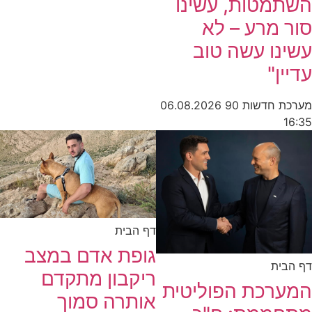
השתמטות, עשינו
סור מרע – לא
עשינו עשה טוב
עדיין"
מערכת חדשות 90
06.08.2026
16:35
דף הבית
גופת אדם במצב
דף הבית
ריקבון מתקדם
המערכת הפוליטית
אותרה סמוך