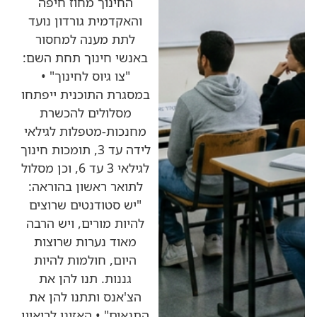
החינוך מחוז חיפה
והאקדמית גורדון נועד
לתת מענה למחסור
באנשי חינוך תחת השם:
"צו גיוס לחינוך" •
במסגרת התוכנית ייפתחו
מסלולים להכשרת
מחנכות-מטפלות לגילאי
לידה עד 3, תומכות חינוך
לגילאי 3 עד 6, וכן מסלול
לתואר ראשון בהוראה:
"יש סטודנטים שרוצים
להיות מורים, ויש הרבה
מאוד נערות שרוצות
היום, חולמות להיות
גננות. תנו להן את
הצ'אנס ותתנו להן את
התנאים" • האזינו לריאיון