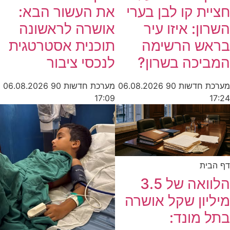
חציית קו לבן בערי
את העשור הבא:
השרון: איזו עיר
אושרה לראשונה
בראש הרשימה
תוכנית אסטרטגית
המביכה בשרון?
לנכסי ציבור
מערכת חדשות 90
06.08.2026
מערכת חדשות 90
06.08.2026
17:24
17:09
דף הבית
הלוואה של 3.5
מיליון שקל אושרה
בתל מונד: