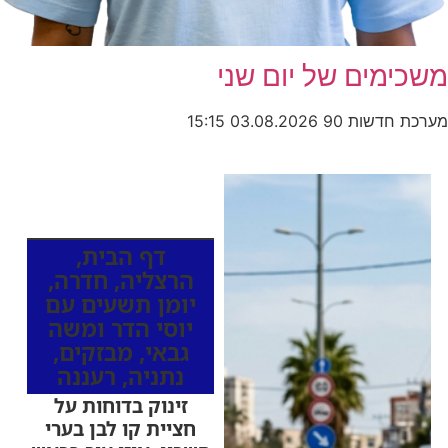
משכימים של יום שני
מערכת חדשות 90
03.08.2026
15:15
כותרות החדשות
מהרדיו
דף הבית
,
הרצליה
,
חדרה
,
יומן תשעים עם
יוסי הדר ומשה
גבאי
,
מבזקים
,
נתניה
,
רעננה
זינוק בדוחות על
חציית קו לבן בערי