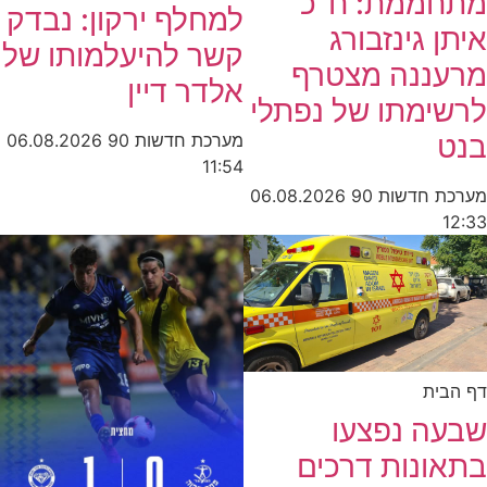
מתחממת: ח"כ
למחלף ירקון: נבדק
איתן גינזבורג
קשר להיעלמותו של
מרעננה מצטרף
אלדר דיין
לרשימתו של נפתלי
בנט
מערכת חדשות 90
06.08.2026
11:54
מערכת חדשות 90
06.08.2026
12:33
דף הבית
שבעה נפצעו
בתאונות דרכים