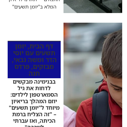
המלא ב"יומן תשעים"
כותרות החדשות
מהרדיו
דף הבית
,
יומן
תשעים עם יוסי
הדר ומשה גבאי
,
מבזקים
,
פרדס
חנה
בבנימינה מבקשים
לדחות את גיל
הסמארטפון לילדים:
יוזם המהלך בריאיון
מיוחד ל"יומן תשעים"
– "זה הצליח ברמת
הכיתה, ואז עברתי