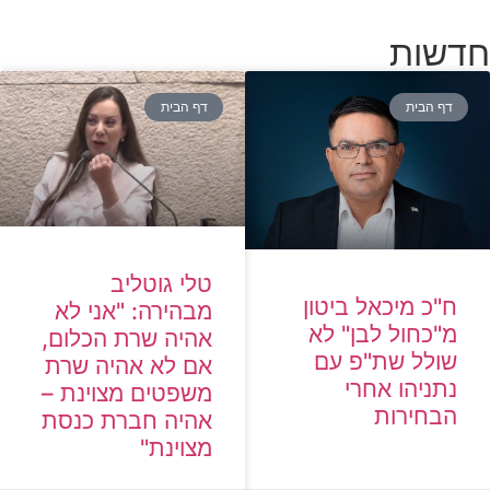
חדשות
דף הבית
דף הבית
טלי גוטליב
ח"כ מיכאל ביטון
מבהירה: "אני לא
מ"כחול לבן" לא
אהיה שרת הכלום,
שולל שת"פ עם
אם לא אהיה שרת
נתניהו אחרי
משפטים מצוינת –
הבחירות
אהיה חברת כנסת
מצוינת"