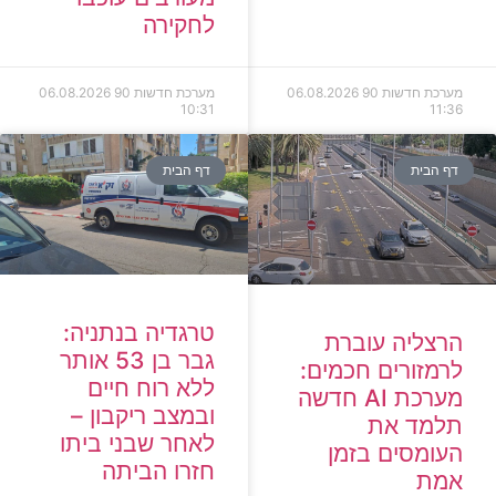
לחקירה
מערכת חדשות 90
06.08.2026
מערכת חדשות 90
06.08.2026
10:31
11:36
דף הבית
דף הבית
טרגדיה בנתניה:
הרצליה עוברת
גבר בן 53 אותר
לרמזורים חכמים:
ללא רוח חיים
מערכת AI חדשה
ובמצב ריקבון –
תלמד את
לאחר שבני ביתו
העומסים בזמן
חזרו הביתה
אמת