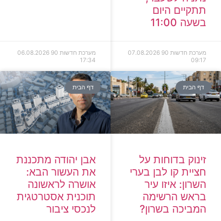
תתקיים היום
בשעה 11:00
מערכת חדשות 90
07.08.2026
מערכת חדשות 90
06.08.2026
17:34
09:17
דף הבית
דף הבית
זינוק בדוחות על
אבן יהודה מתכננת
חציית קו לבן בערי
את העשור הבא:
השרון: איזו עיר
אושרה לראשונה
בראש הרשימה
תוכנית אסטרטגית
המביכה בשרון?
לנכסי ציבור