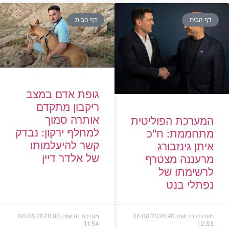
דף הבית
דף הבית
גופת אדם במצב
ריקבון מתקדם
אותרה סמוך
המערכת הפוליטית
למחלף ירקון: נבדק
מתחממת: ח"כ
קשר להיעלמותו
איתן גינזבורג
של אלדר דיין
מרעננה מצטרף
לרשימתו של
נפתלי בנט
מערכת חדשות 90
06.08.2026
מערכת חדשות 90
06.08.2026
11:54
12:33