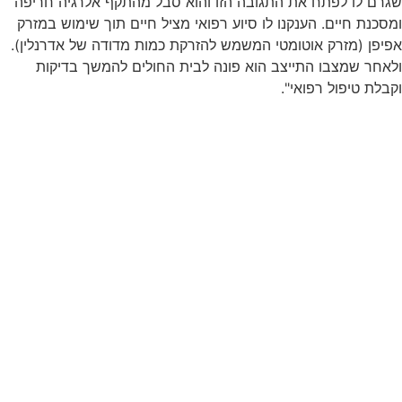
שגרם לו לפתח את התגובה הזו והוא סבל מהתקף אלרגיה חריפה
ומסכנת חיים. הענקנו לו סיוע רפואי מציל חיים תוך שימוש במזרק
אפיפן (מזרק אוטומטי המשמש להזרקת כמות מדודה של אדרנלין).
ולאחר שמצבו התייצב הוא פונה לבית החולים להמשך בדיקות
וקבלת טיפול רפואי".