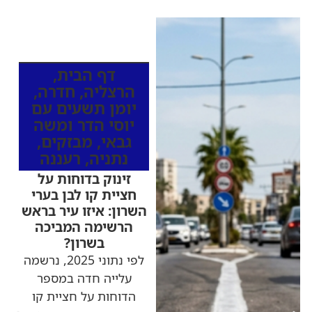
כותרות החדשות
מהרדיו
דף הבית
,
הרצליה
,
חדרה
,
יומן תשעים עם
יוסי הדר ומשה
גבאי
,
מבזקים
,
נתניה
,
רעננה
זינוק בדוחות על
חציית קו לבן בערי
השרון: איזו עיר בראש
הרשימה המביכה
בשרון?
לפי נתוני 2025, נרשמה
עלייה חדה במספר
הדוחות על חציית קו