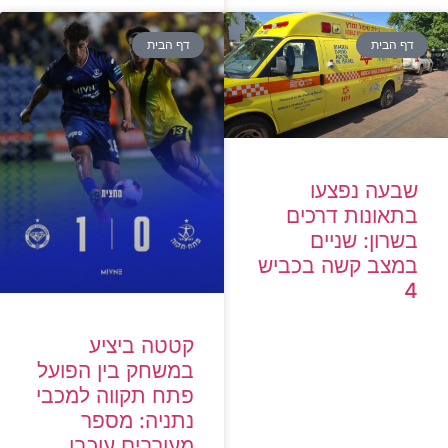
דף הבית
דף הבית
שבעה נפצעו
בתאונות דרכים
בשרון: שניים
במצב קשה בכביש
4
קטטה ביציע
במשחק בין הפועל
פתח תקווה למכבי
נתניה: מספר
מעורבים עוכבו