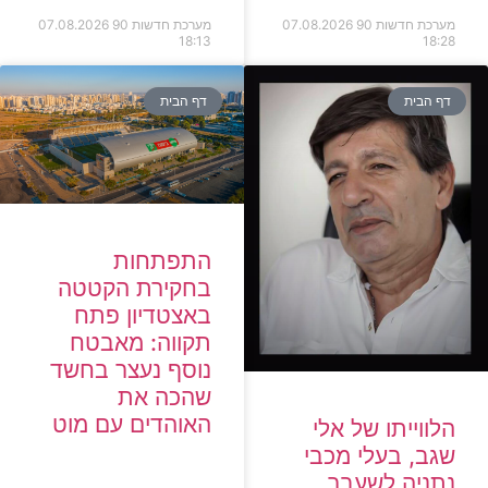
מערכת חדשות 90
07.08.2026
מערכת חדשות 90
07.08.2026
18:13
18:28
דף הבית
דף הבית
התפתחות
בחקירת הקטטה
באצטדיון פתח
תקווה: מאבטח
נוסף נעצר בחשד
שהכה את
האוהדים עם מוט
הלווייתו של אלי
שגב, בעלי מכבי
נתניה לשעבר,