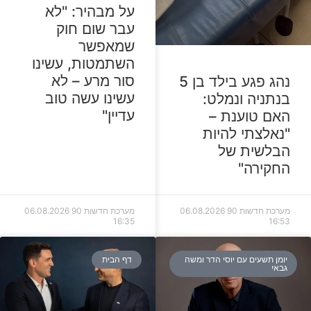
על מבהיר: "לא
עבר שום חוק
שמאפשר
השתמטות, עשינו
סור מרע – לא
נהג פגע בילד בן 5
עשינו עשה טוב
בנתניה ונמלט:
עדיין"
האם טוענת –
"נאלצתי להיות
הבלשית של
החקירה"
מערכת חדשות 90
06.08.2026
מערכת חדשות 90
06.08.2026
16:35
16:53
יומן תשעים עם יוסי הדר ומשה
דף הבית
גבאי