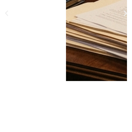
כי עומס ההלוואות של
המועצה עלה בשנתיים
האחרונות מכ-1.5 מיליון
שקל ל-26 מיליון שקלים •
במועצה מסבירים:
התייקרות העלויות
והפערים בפרויקט הוותיק
חייבו מקור מימון נוסף •
האזינו לדברים ב"יומן
תשעים"