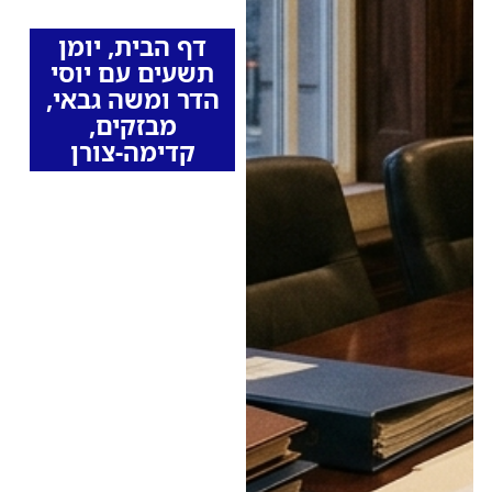
מהרדיו
דף הבית
,
יומן
תשעים עם יוסי
הדר ומשה גבאי
,
מבזקים
,
קדימה-צורן
הלוואה של 3.5 מיליון
שקל אושרה בתל
מונד: האופוזיציה
מזהירה מהצטברות
חובות
מועצה מקומית תל מונד
אישרה הלוואת ביניים
להשלמת פיתוח שכונת
היערות • באופוזיציה
דורשים נתוני תכנון מול
ביצוע ותמונת עתיד של
ההתחייבויות, ומדגישים