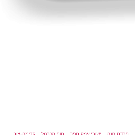
פרדס חנה
ישובי עמק חפר
חוף הכרמל
קדימה-צורן