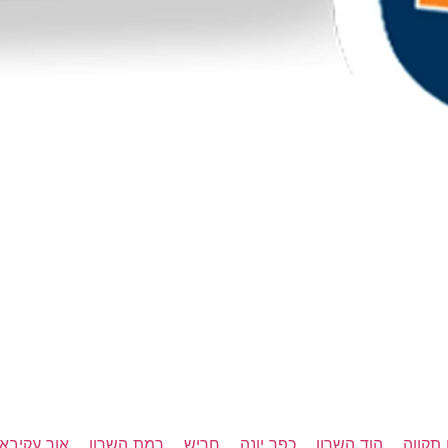
תקווה
הוד השרון
כפר יונה
חריש
רמת השרון
אור עקיבא