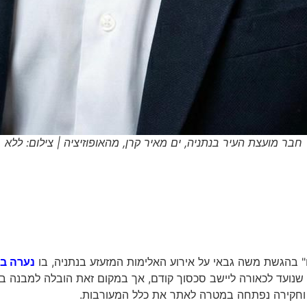
חבר מועצת העיר בנתניה, ים מאיר קרן, מהאופוזיציה | צילום: ללא
ים" בהגשת משה גבאי על אירוע האלימות המזעזע בנתניה, בו
נערה בת 15 פונתה לבית החולים
שנועד לכאורה ליישב סכסוך קודם, אך במקום זאת הובלה למבנה בית
וחקירה נפתחה במטרה לאתר את כלל המעורבות.