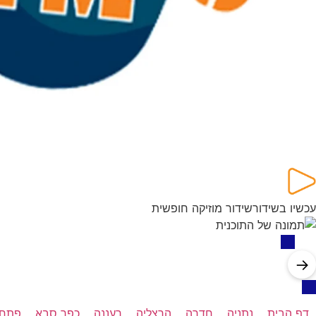
עכשיו בשידור
שידור מוזיקה חופשית
→
דף הבית
נתניה
חדרה
הרצליה
רעננה
כפר סבא
פתח 