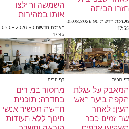
השמשה וחילצו
חזרו הביתה
אותו במהירות
מערכת חדשות 90
05.08.2026
מערכת חדשות 90
05.08.2026
17:55
17:45
דף הבית
דף הבית
המאבק על עגלת
מחסור במורים
הקפה ביער ראש
בחדרה: תוכנית
העין: לאחר
חדשה תכשיר אנשי
שהיזמים כבר
חינוך ללא תעודות
השקיעו אלפים
הוראה ותשלב