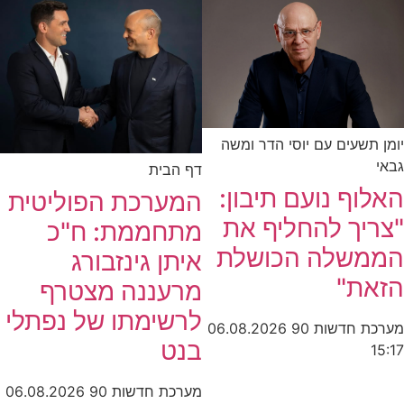
יומן תשעים עם יוסי הדר ומשה
גבאי
דף הבית
האלוף נועם תיבון:
המערכת הפוליטית
"צריך להחליף את
מתחממת: ח"כ
הממשלה הכושלת
איתן גינזבורג
הזאת"
מרעננה מצטרף
לרשימתו של נפתלי
מערכת חדשות 90
06.08.2026
בנט
15:17
מערכת חדשות 90
06.08.2026