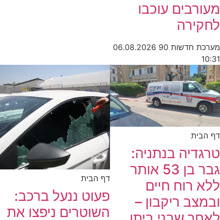
מעורבים עוכבו
לחקירה
מערכת חדשות 90
06.08.2026
10:31
דף הבית
טרגדיה בנתניה:
גבר בן 53 אותר
דף הבית
ללא רוח חיים
פעוט ננעל ברכב:
ובמצב ריקבון –
השוטרים ניפצו את
לאחר שבני ביתו