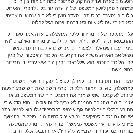
רוגע מול סערת ועדת החוקה, שמתוכה צמח העימות בין ח״כ
שמחה רוטמן ליועץ המשפטי של הוועדה גור בליי. לדבריו, האירוע
כולו היה “סערה בכוס תה”. סעדה טוען כי לא היה שם איום אמיתי:
“לא ראיתי שם לא איום ולא דרמה. ויכוח רגיל לחלוטין”.
על המתקפה של דן מרידור כלפי הממשלה בוועדה אמר סעדה כי
ההתבטאויות היו “קשות ולא ראויות”. לדבריו, מרידור ואולמרט “היו
בימין ועברו שמאלה, ולצערי הם מביישים את בחירותם”. כאשר
נשאל אם האירוע משקף את הקרע בין הליכוד ההיסטורי של בגין
לבין הליכוד הנוכחי, הוא שלל זאת: “בגין היה איש ערכי. דן מרידור
רחוק משם”.
סעדה התייחס בהרחבה למהלך לפיצול תפקיד היועץ המשפטי
לממשלה, וטוען כי תמונה חלקית יוצרת רושם שגוי: “יש שבע הצעות
שונות. לא קבענו שמי שימנה את התובע יהיה שר המשפטים. אני
עצמי חושב שהגורם הממנה לא צריך להיות פוליטי”. הוא מדגיש כי
התובע הכללי חייב להיות גוף עצמאי: “התפקיד שלו הוא להגיש כתבי
אישום גם נגד פוליטיקאים. זה לא יכול להיות מינוי פוליטי”. בהמשך
ציין כי לדעתו יועץ משפטי לממשלה צריך להיות דמות שממשלה
בוחרת “כמו עורך דין שמייעץ ללקוחיו”, אך התובע הכללי חייב