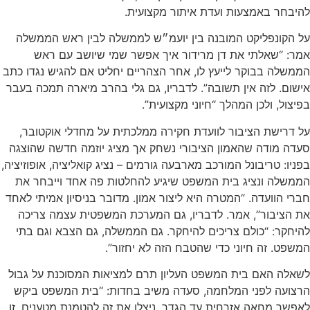
להיבחר באמצעות ועדת איתור מקצועית.
על הקונפליקט המובנה בין יועמ״ש לממשלה לבין ראש הממשלה
אמר: “שאלתי את דן מרידור איך אפשר שמי שיושב עם ראש
הממשלה בבוקר לייעץ לו, אחר הצהריים יחליט אם להגיש נגדו כתב
אישום. לזה אין תשובה”. לדבריו, גם גלי בהרב מיארה תמכה בעבר
בפיצול, ולכן המהלך “חיוני מקצועית”.
על דרישת הציבור לוועדת חקירה ממלכתית על מחדלי אוקטובר,
סעדה מודה שהאמון הציבורי נשחק אך מציג יוזמה חדשה שהוצגה
בפניו: טריבונל המורכב מארבעה גורמים – נציג קואליציה, אופוזיציה,
הממשלה ונציג בית המשפט שיגיע להחלטות פה אחד וייבחר את
חברי הוועדה. “המטרה היא ליצור אמון. מדובר בניסיון אמיתי לאחד
את הציבור”, אמר. לדבריו, גם המערכת המשפטית עצמה צריכה
להיחקר: “כולם צריכים להיחקר. גם הממשלה, גם הצבא וגם בתי
המשפט. זה חיוני כדי שהטבח הזה לא יחזור”.
לשאלה האם בית המשפט העליון תרם למציאות המסוכנת על גבול
הרצועה לפני המלחמה, סעדה משיב בחדות: “בית המשפט ביקש
לאפשר מחאה אזרחית עד הגדר. ניצלו את זה להטמנת מטענים. זו