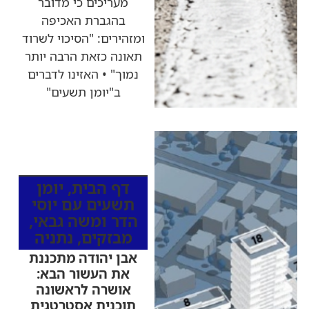
מעריכים כי מדובר
בהגברת האכיפה
ומזהירים: "הסיכוי לשרוד
תאונה כזאת הרבה יותר
נמוך" • האזינו לדברים
ב"יומן תשעים"
כותרות החדשות
מהרדיו
דף הבית
,
יומן
תשעים עם יוסי
הדר ומשה גבאי
,
מבזקים
,
נתניה
אבן יהודה מתכננת
את העשור הבא:
אושרה לראשונה
תוכנית אסטרטגית