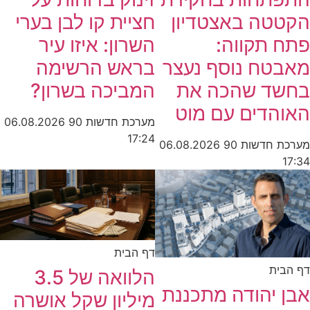
חציית קו לבן בערי
הקטטה באצטדיון
השרון: איזו עיר
פתח תקווה:
בראש הרשימה
מאבטח נוסף נעצר
המביכה בשרון?
בחשד שהכה את
האוהדים עם מוט
מערכת חדשות 90
06.08.2026
17:24
מערכת חדשות 90
06.08.2026
17:34
דף הבית
דף הבית
הלוואה של 3.5
אבן יהודה מתכננת
מיליון שקל אושרה