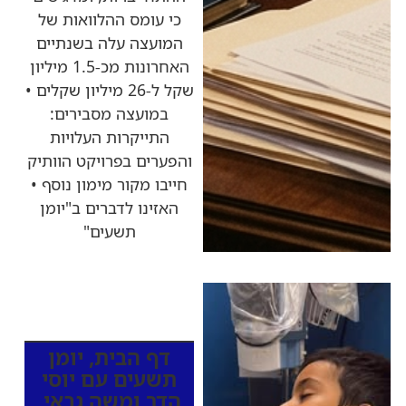
כי עומס ההלוואות של
המועצה עלה בשנתיים
האחרונות מכ-1.5 מיליון
שקל ל-26 מיליון שקלים •
במועצה מסבירים:
התייקרות העלויות
והפערים בפרויקט הוותיק
חייבו מקור מימון נוסף •
האזינו לדברים ב"יומן
תשעים"
כותרות החדשות
מהרדיו
דף הבית
,
יומן
תשעים עם יוסי
הדר ומשה גבאי
,