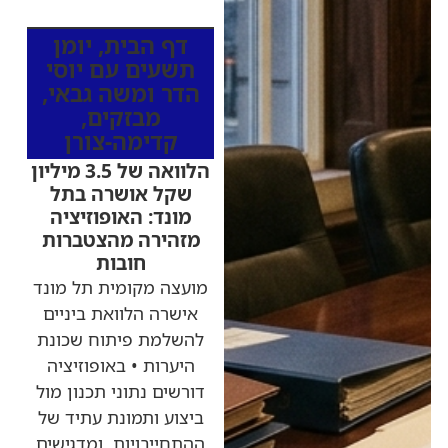
מהרדיו
דף הבית
,
יומן
תשעים עם יוסי
הדר ומשה גבאי
,
מבזקים
,
קדימה-צורן
הלוואה של 3.5 מיליון
שקל אושרה בתל
מונד: האופוזיציה
מזהירה מהצטברות
חובות
מועצה מקומית תל מונד
אישרה הלוואת ביניים
להשלמת פיתוח שכונת
היערות • באופוזיציה
דורשים נתוני תכנון מול
ביצוע ותמונת עתיד של
ההתחייבויות, ומדגישים