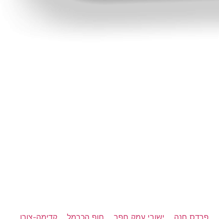
פרדס חנה
ישובי עמק חפר
חוף הכרמל
קדימה-צורן