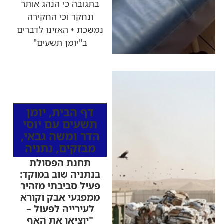
בתגובה כי הנהג אותר
ונחקר וכי החקירה
נמשכת • האזינו לדברים
ב"יומן תשעים"
כותרות החדשות
מהרדיו
דף הבית
,
יומן
תשעים עם יוסי
הדר ומשה גבאי
,
מבזקים
,
נתניה
תחנת הפסולת
בנתניה שוב במוקד:
פעיל סביבתי מזהיר
ממפגעי אבק וקורא
לעירייה לפעול –
"יוציאו את האף