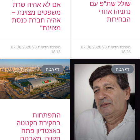
שולל שת"פ עם
אם לא אהיה שרת
נתניהו אחרי
משפטים מצוינת –
הבחירות
אהיה חברת כנסת
מצוינת"
מערכת חדשות 90
07.08.2026
מערכת חדשות 90
07.08.2026
18:13
18:28
דף הבית
דף הבית
התפתחות
בחקירת הקטטה
באצטדיון פתח
תקווה: מאבטח