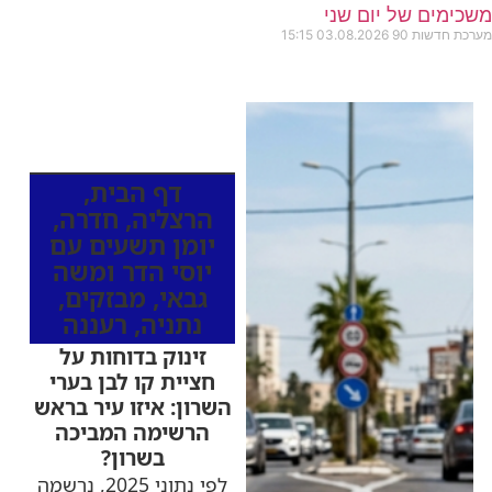
משכימים של יום שני
מערכת חדשות 90
03.08.2026
15:15
כותרות החדשות
מהרדיו
דף הבית
,
הרצליה
,
חדרה
,
יומן תשעים עם
יוסי הדר ומשה
גבאי
,
מבזקים
,
נתניה
,
רעננה
זינוק בדוחות על
חציית קו לבן בערי
השרון: איזו עיר בראש
הרשימה המביכה
בשרון?
לפי נתוני 2025, נרשמה