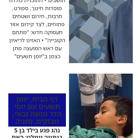
מוסדות חינוך, ספורט,
תרבות, חירום ושטחים
פתוחים, לצד קידום אזור
תעסוקה חדש: "מתחם
הקובייה" • האזינו לריאיון
עם ראש המועצה מתן
כצמן ב"יומן תשעים"
כותרות החדשות
מהרדיו
דף הבית
,
יומן
תשעים עם יוסי
הדר ומשה גבאי
,
מבזקים
,
נתניה
נהג פגע בילד בן 5
בנתניה ונמלט: האם