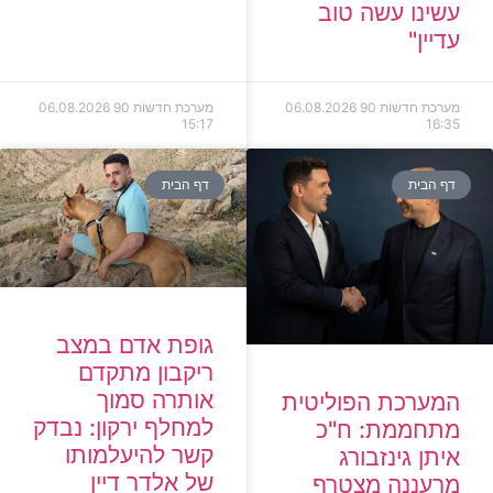
עשינו עשה טוב
עדיין"
מערכת חדשות 90
06.08.2026
מערכת חדשות 90
06.08.2026
15:17
16:35
דף הבית
דף הבית
גופת אדם במצב
ריקבון מתקדם
אותרה סמוך
המערכת הפוליטית
למחלף ירקון: נבדק
מתחממת: ח"כ
קשר להיעלמותו
איתן גינזבורג
של אלדר דיין
מרעננה מצטרף