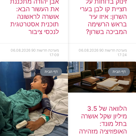
זינוק בדוחות על
אבן יהודה מתכננת
חציית קו לבן בערי
את העשור הבא:
השרון: איזו עיר
אושרה לראשונה
בראש הרשימה
תוכנית אסטרטגית
המביכה בשרון?
לנכסי ציבור
מערכת חדשות 90
06.08.2026
מערכת חדשות 90
06.08.2026
17:09
17:24
דף הבית
דף הבית
הלוואה של 3.5
מיליון שקל אושרה
בתל מונד:
האופוזיציה מזהירה