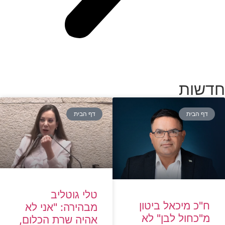
חדשות
דף הבית
דף הבית
טלי גוטליב
ח"כ מיכאל ביטון
מבהירה: "אני לא
מ"כחול לבן" לא
אהיה שרת הכלום,