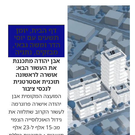
כותרות החדשות
מהרדיו
דף הבית
,
יומן
תשעים עם יוסי
הדר ומשה גבאי
,
מבזקים
,
נתניה
אבן יהודה מתכננת
את העשור הבא:
אושרה לראשונה
תוכנית אסטרטגית
לנכסי ציבור
המועצה המקומית אבן
יהודה אישרה פרוגרמה
לעשור הקרוב שתלווה את
גידול האוכלוסייה הצפוי
מכ-15 אלף ל-23 אלף
תושבים • התוכנית כוללת