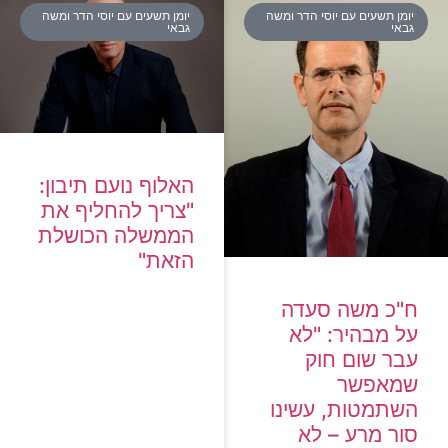
יומן תשעים עם יוסי הדר ומשה
יומן תשעים עם יוסי הדר ומשה
גבאי
גבאי
האלוף נועם תיבון:
"צריך להחליף את
הממשלה הכושלת
הזאת"
ח"כ משה סעדה
על מבהיר: "לא
עבר שום חוק
שמאפשר
השתמטות, עשינו
סור מרע – לא