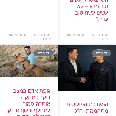
סור מרע – לא
עשינו עשה טוב
עדיין"
מערכת חדשות 90
06.08.2026
מערכת חדשות 90
06.08.2026
15:17
16:35
דף הבית
דף הבית
גופת אדם במצב
ריקבון מתקדם
אותרה סמוך
המערכת הפוליטית
למחלף ירקון: נבדק
מתחממת: ח"כ