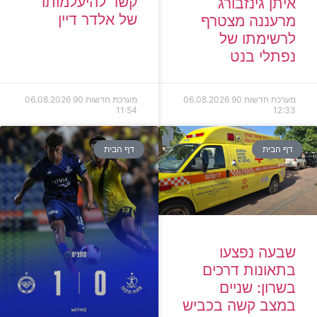
קשר להיעלמותו
איתן גינזבורג
של אלדר דיין
מרעננה מצטרף
לרשימתו של
נפתלי בנט
מערכת חדשות 90
06.08.2026
מערכת חדשות 90
06.08.2026
11:54
12:33
דף הבית
דף הבית
שבעה נפצעו
בתאונות דרכים
בשרון: שניים
במצב קשה בכביש