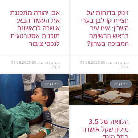
זינוק בדוחות על
אבן יהודה מתכננת
חציית קו לבן בערי
את העשור הבא:
השרון: איזו עיר
אושרה לראשונה
בראש הרשימה
תוכנית אסטרטגית
המביכה בשרון?
לנכסי ציבור
מערכת חדשות 90
06.08.2026
מערכת חדשות 90
06.08.2026
17:09
17:24
דף הבית
דף הבית
הלוואה של 3.5
מיליון שקל אושרה
בתל מונד: