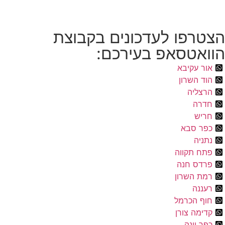
הצטרפו לעדכונים בקבוצת
הוואטסאפ בעירכם:
אור עקיבא
הוד השרון
הרצליה
חדרה
חריש
כפר סבא
נתניה
פתח תקווה
פרדס חנה
רמת השרון
רעננה
חוף הכרמל
קדימה צורן
כפר יונה