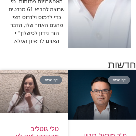
האפשרויות פתוחות. מי
שרוצה להביא 61 מנדטים
כדי לרמוס ולדרוס חצי
מהעם האחר שלו, הדבר
הזה נידון לכישלון" •
האזינו לריאיון המלא
חדשות
דף הבית
דף הבית
טלי גוטליב
ח"כ מיכאל ביטון