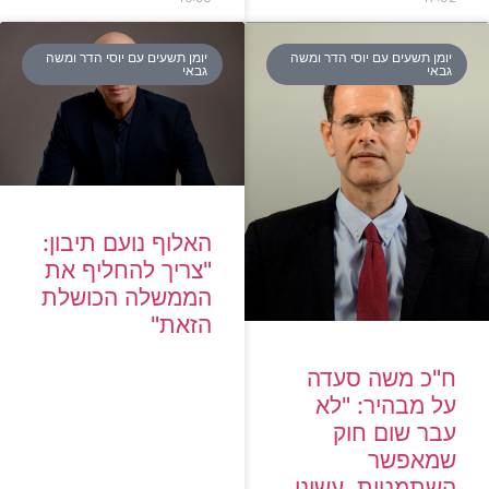
יומן תשעים עם יוסי הדר ומשה
יומן תשעים עם יוסי הדר ומשה
גבאי
גבאי
האלוף נועם תיבון:
"צריך להחליף את
הממשלה הכושלת
הזאת"
ח"כ משה סעדה
על מבהיר: "לא
עבר שום חוק
שמאפשר
השתמטות, עשינו