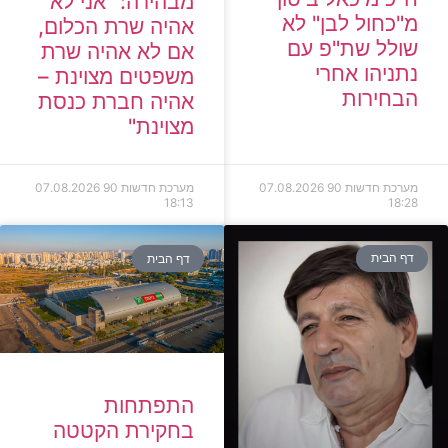
מבהירה: "אני לא
מ"כחול לבן" לא
אהיה שרת הכלום,
שולל שת"פ עם
אם לא אהיה שרת
נתניהו אחרי
משפטים מצוינת –
הבחירות
אהיה חברת כנסת
מצוינת"
מערכת חדשות 90
07.08.2026
מערכת חדשות 90
07.08.2026
18:13
18:28
דף הבית
דף הבית
התפתחות
בחקירת הקטטה