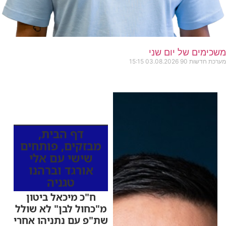
משכימים של יום שני
מערכת חדשות 90
03.08.2026
15:15
כותרות החדשות
מהרדיו
דף הבית
,
מבזקים
,
פותחים
שישי עם אלי
אורגד וברהנו
טגניה
ח"כ מיכאל ביטון
מ"כחול לבן" לא שולל
שת"פ עם נתניהו אחרי