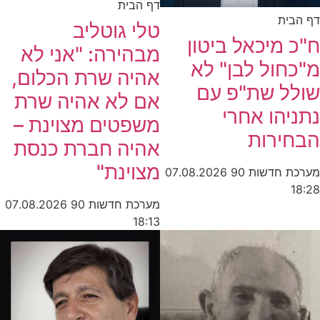
דף הבית
ית
טלי גוטליב
מיכאל ביטון
מבהירה: "אני לא
ול לבן" לא
אהיה שרת הכלום,
ל שת"פ עם
אם לא אהיה שרת
הו אחרי
משפטים מצוינת –
ירות
אהיה חברת כנסת
מצוינת"
חדשות 90
07.08.2026
מערכת חדשות 90
07.08.2026
18:13