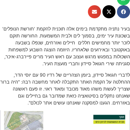
תניה מתקדמת בימים אלה תוכנית להקמת 'חורשת הנופלים'
 עיר ימים, בסמוך לים ולבית המשמעות. החורשה תוקם
ותר מחמישים חללים חיילים ואזרחים, שנפלו בשבעה
בר ובאירועים שלאחריו. היוזמה הוצגה השבוע למשפחות
ת במפגש מרגש ועצוב עם ראש העיר מרים פיירברג-איכר,
 שירי חגואל סיידון וחברי מועצת העיר.
לדברי חגואל סיידון, ביומן הצהריים של רדיו 90 עם יוסי הדר,
ה על הקמת האתר התקבלה לאחר מחשבה רבה: "היה ברור
לעשות משהו מאוד מכובד ומאוד ראוי. זו פעם ראשונה
 נתקלים בסיטואציה כזאת שמדובר גם בחיילים וגם
ם. הגענו למסקנה שאנחנו עושים אתר לכולם".