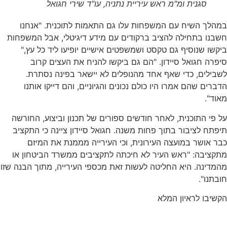
סגנית ומ"מ ראש עיריית נתניה, עו"ד שירי חגואל
 השיח עם המשפחות עלו גם התאמות לתוכנית. "אנחנו
בתחילה להציב ברקודים עם מידע דיגיטלי, אבל המשפחות
שנוסיף גם טקסט ושמשפטים אישיים יופיעו ליד כל עץ,"
חגואל סיידון. "הם גם ביקשו להניח את העצים קרוב
ם, כדי שאף אחד מהנופלים לא יישאר בפינה נסתרת.
 שהם אמרו היו כולם נכונים והגיוניים, והם דייקו אותנו
התוכנית, לאחר חודשים ספורים של תכנון וביצוע, החורשה
לציבור בתוך פחות משנה. חגואל סיידון ציינה כי התקציב
שר במועצה העירונית, וכי העירייה מממנת את המיזם
בה: "ראש העיר לא חיכתה לתקציבים ממשרד הביטחון או
ה. היא החליטה לעשות זאת מכספי העירייה, מתוך הבנה שזו
".
 לראיון המלא