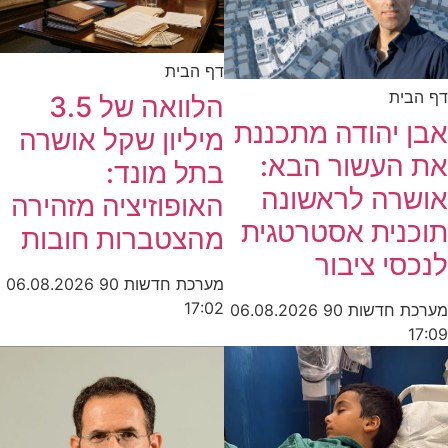
דף הבית
ית
הלוואה של 3.5
 יהודה מתכננת
מיליון שקל אושרה
העשור הבא:
בתל מונד:
רה לראשונה
האופוזיציה מזהירה
נית אסטרטגית
מהצטברות חובות
י ציבור
מערכת חדשות 90
06.08.2026
17:02
חדשות 90
06.08.2026