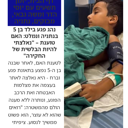
דף הבית
,
יומן
תשעים עם יוסי
הדר ומשה גבאי
,
מבזקים
,
נתניה
נהג פגע בילד בן 5
בנתניה ונמלט: האם
טוענת – "נאלצתי
להיות הבלשית של
החקירה"
לטענת האם, לאחר שבנה
בן ה-5 נפצע בתאונת פגע
וברח - היא נאלצה לאתר
בעצמה את מצלמות
האבטחה ואת הרכב
הפוגע, ונותרה ללא מענה
הולם מהמשטרה: "רואים
שהוא לא עוצר, הוא פשוט
ממשיך לנסוע. ציפיתי