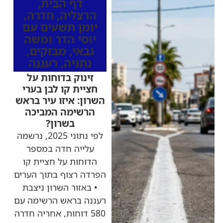
דף הבית
,
הרצליה
,
חדרה
,
יומן תשעים עם
יוסי הדר ומשה
גבאי
,
מבזקים
,
נתניה
,
רעננה
זינוק בדוחות על
חציית קו לבן בערי
השרון: איזו עיר בראש
הרשימה המביכה
בשרון?
לפי נתוני 2025, נרשמה
עלייה חדה במספר
הדוחות על חציית קו
הפרדה רצוף בתוך הערים
• באזור השרון ניצבת
רעננה בראש הרשימה עם
580 דוחות, אחריה חדרה