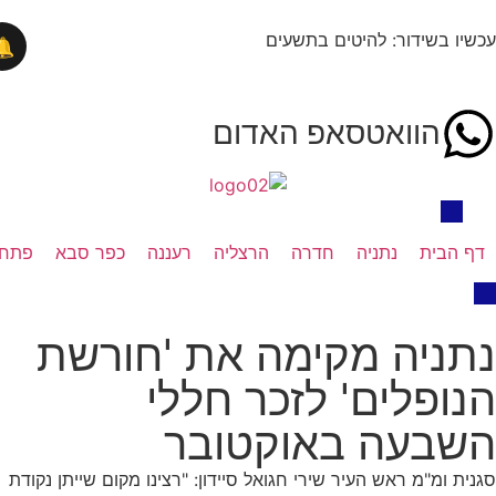
בשידור: להיטים בתשעים
🔔
הוואטסאפ האדום
בית
נתניה
חדרה
הרצליה
רעננה
כפר סבא
פתח תקווה
יה מקימה את 'חורשת
פלים' לזכר חללי
בעה באוקטובר
ומ"מ ראש העיר שירי חגואל סיידון: "רצינו מקום שייתן נקודת