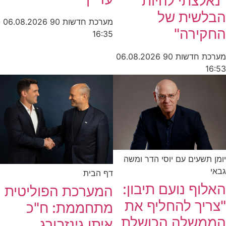
צתי להיות
שית של
מערכת חדשות 90
06.08.2026
ירה"
16:35
חדשות 90
06.08.2026
שעים עם יוסי הדר ומשה
דף הבית
ף נועם תיבון:
המערכת הפוליטית
יך להחליף את
מתחממת: ח"כ
שלה הכושלת
איתן גינזבורג