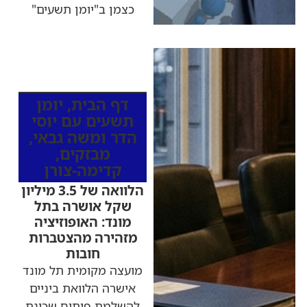
כצמן ב"יומן תשעים"
כותרות החדשות
מהרדיו
דף הבית
,
יומן
תשעים עם יוסי
הדר ומשה גבאי
,
מבזקים
,
קדימה-צורן
הלוואה של 3.5 מיליון
שקל אושרה בתל
מונד: האופוזיציה
מזהירה מהצטברות
חובות
מועצה מקומית תל מונד
אישרה הלוואת ביניים
להשלמת פיתוח שכונת