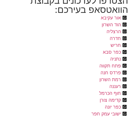
רפו לעדכונים בקבוצת
אטסאפ בעירכם:
ר עקיבא
 השרון
צליה
רה
יש
ר סבא
יה
ח תקווה
דס חנה
ת השרון
ננה
ף הכרמל
מה צורן
 יונה
ובי עמק חפר