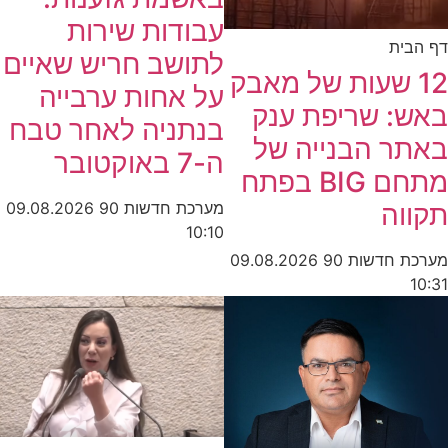
עבודות שירות
ית
לתושב חריש שאיים
1 שעות של מאבק
על אחות ערבייה
: שריפת ענק
בנתניה לאחר טבח
ר הבנייה של
ה-7 באוקטובר
מתחם BIG בפתח
מערכת חדשות 90
09.08.2026
וה
10:10
חדשות 90
09.08.2026