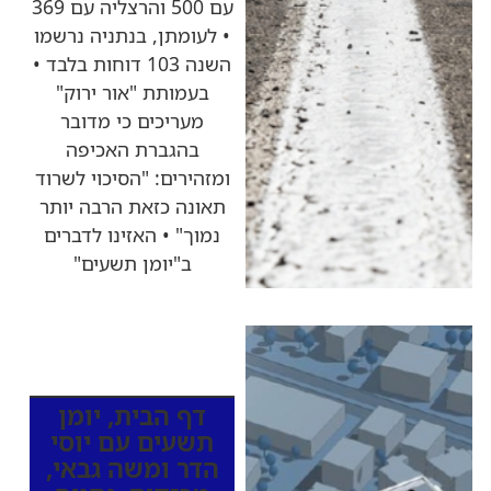
עם 500 והרצליה עם 369
• לעומתן, בנתניה נרשמו
השנה 103 דוחות בלבד •
בעמותת "אור ירוק"
מעריכים כי מדובר
בהגברת האכיפה
ומזהירים: "הסיכוי לשרוד
תאונה כזאת הרבה יותר
נמוך" • האזינו לדברים
ב"יומן תשעים"
כותרות החדשות
מהרדיו
דף הבית
,
יומן
תשעים עם יוסי
הדר ומשה גבאי
,