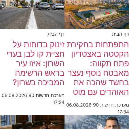
דף הבית
ית
זינוק בדוחות על
תחות בחקירת
חציית קו לבן בערי
טה באצטדיון
השרון: איזו עיר
 תקווה:
בראש הרשימה
טח נוסף נעצר
המביכה בשרון?
ד שהכה את
הדים עם מוט
מערכת חדשות 90
06.08.2026
17:24
חדשות 90
06.08.2026