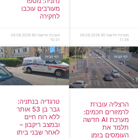
נתניה: מספר
מעורבים עוכבו
לחקירה
מערכת חדשות 90
06.08.2026
מערכת חדשות 90
06.08.2026
10:31
11:36
דף הבית
דף הבית
טרגדיה בנתניה:
הרצליה עוברת
גבר בן 53 אותר
לרמזורים חכמים:
ללא רוח חיים
מערכת AI חדשה
ובמצב ריקבון –
תלמד את
לאחר שבני ביתו
העומסים בזמן