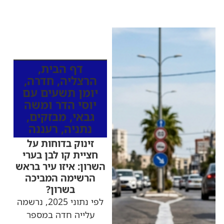
כותרות החדשות
מהרדיו
דף הבית
,
הרצליה
,
חדרה
,
יומן תשעים עם
יוסי הדר ומשה
גבאי
,
מבזקים
,
נתניה
,
רעננה
זינוק בדוחות על
חציית קו לבן בערי
השרון: איזו עיר בראש
הרשימה המביכה
בשרון?
לפי נתוני 2025, נרשמה
עלייה חדה במספר