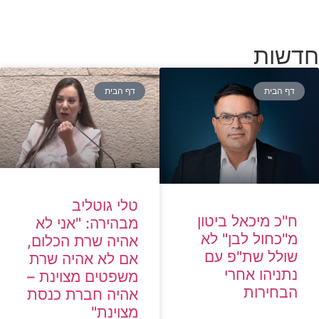
חדשות
דף הבית
דף הבית
טלי גוטליב
ח"כ מיכאל ביטון
מבהירה: "אני לא
מ"כחול לבן" לא
אהיה שרת הכלום,
שולל שת"פ עם
אם לא אהיה שרת
נתניהו אחרי
משפטים מצוינת –
הבחירות
אהיה חברת כנסת
מצוינת"