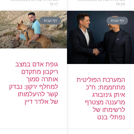
15:17
16:35
דף הבית
דף הבית
גופת אדם במצב
ריקבון מתקדם
אותרה סמוך
המערכת הפוליטית
למחלף ירקון: נבדק
מתחממת: ח"כ
קשר להיעלמותו
איתן גינזבורג
של אלדר דיין
מרעננה מצטרף
לרשימתו של
נפתלי בנט