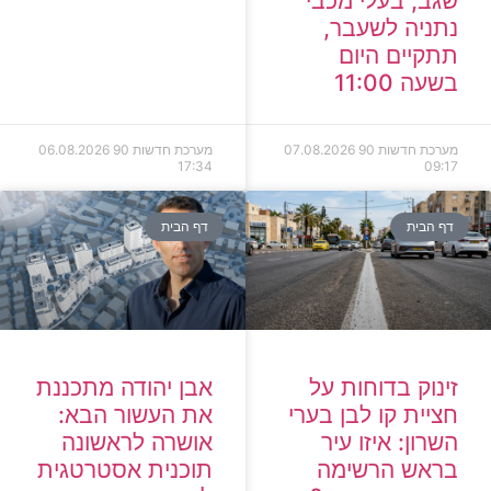
שגב, בעלי מכבי
נתניה לשעבר,
תתקיים היום
בשעה 11:00
מערכת חדשות 90
07.08.2026
מערכת חדשות 90
06.08.2026
17:34
09:17
דף הבית
דף הבית
זינוק בדוחות על
אבן יהודה מתכננת
חציית קו לבן בערי
את העשור הבא:
השרון: איזו עיר
אושרה לראשונה
בראש הרשימה
תוכנית אסטרטגית