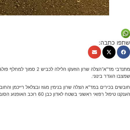
שתפו כתבה:
שמצבו הוגדר בינוני.
חובשים בכירים במד"א הצלה שרון בנימין מגוז ובצלאל רייכמן והחוב
הענקנו טיפול רפואי ראשוני בשטח לאדון כבן 60 רוכב האופנוע הסובל מחבלת ראש, והוא פונה לחבירה בניידת טיפול נמרץ של מד"א לביה"ח לניאדו בנתניה כשמצבו מוגדר בינוני."