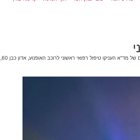
מתנדבי מד"א־הצלה שרון הוזעקו הלילה לכביש 2 סמוך למחלף פולג, בעקבות דיווח על רוכב אופנוע שנפגע מרכב. יחד עם צוותים נוספים של מד"א העניקו טיפול רפואי ראשוני לרוכב האופנוע, אדון כבן 60,