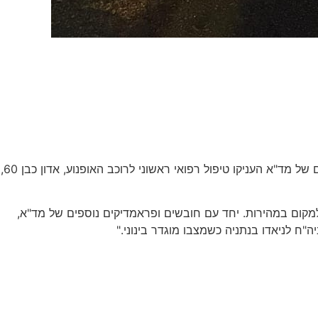
מתנדבי מד"א־הצלה שרון הוזעקו הלילה לכביש 2 סמוך למחלף פולג, בעקבות דיווח על רוכב אופנוע שנפגע מרכב. יחד עם צוותים נוספים של מד"א העניקו טיפול רפואי ראשוני לרוכב האופנוע, אדון כבן 60,
ו למקום במהירות. יחד עם חובשים ופראמדיקים נוספים של מד"א,