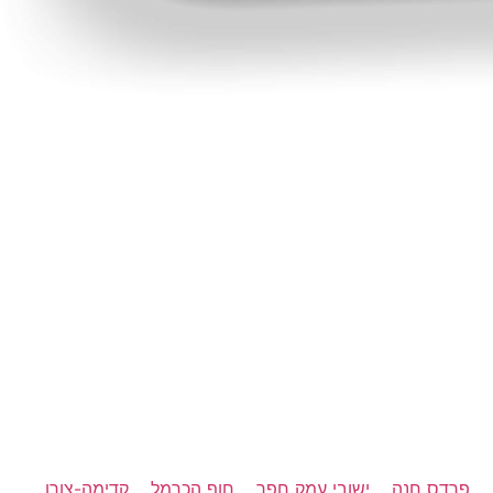
פרדס חנה
ישובי עמק חפר
חוף הכרמל
קדימה-צורן