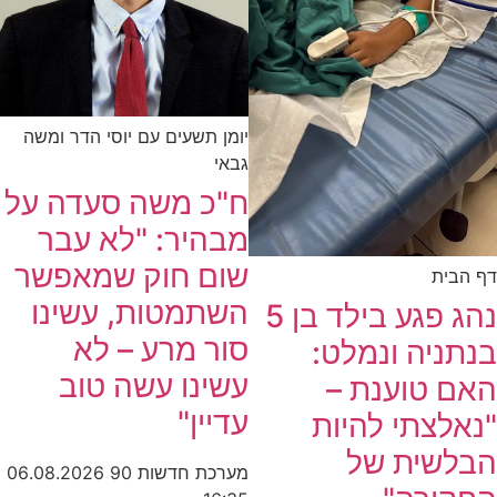
יומן תשעים עם יוסי הדר ומשה
גבאי
ח"כ משה סעדה על
מבהיר: "לא עבר
שום חוק שמאפשר
דף הבית
השתמטות, עשינו
נהג פגע בילד בן 5
סור מרע – לא
בנתניה ונמלט:
עשינו עשה טוב
האם טוענת –
עדיין"
"נאלצתי להיות
הבלשית של
מערכת חדשות 90
06.08.2026