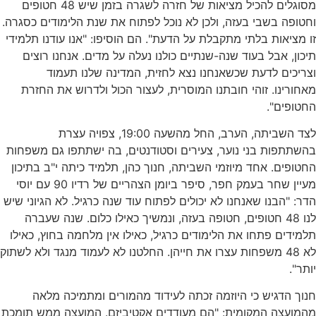
מסוגלים להכיל מציאות של חזרה לשגרה בזמן שיש 48 חטופים
וחטופה בשבי בעזה, ולכן לא נוכל לפתוח את שנת הלימודים כסגרה.
זו מציאות בלתי מתקבלת על הדעת". הם הוסיפו: "אנו עודנו תלמידי
תיכון, אבל בעוד שנה-שנתיים כולנו נעלה על מדים. אנחנו רוצים
וצריכים לדעת שכשאנחנו נצא לחזית, המדינה שלנו תעמוד
מאחורינו. זוהי חובתנו המוסרית, לעצור הכול ולדרוש את החזרת
החטופים".
לצד השביתה, הערב, החל מהשעה 19:00, צפויה עצרת
בהשתתפות בני נוער, צעירים וסטודנטים, בה ישתתפו גם משפחות
החטופים. אחד מיוזמי השביתה, חנוך כהן, תלמיד כיתה י"ב בתיכון
מעיין שחר בעמק חפר, סיפר ביומן הצהריים של רדיו 90 עם יוסי
הדר: "הבנו שאנחנו לא יכולים לפתוח עוד שנה כרגיל. לא הגיוני שיש
לנו 48 חטופים, חטופה בעזה, ונמשיך כאילו כלום. שנה שעברה
תלמידים פתחו את הלימודים כרגיל, כאילו אין מלחמה בחוץ, כאילו
לא 48 משפחות עצרו את חייהן. החלטנו לא לעמוד מנגד ולא לשתוק
יותר".
חנוך הדגיש כי היוזמה זכתה לעידוד מהמורים ומתמיכה מלאה
מהמועצה המקומית: "הם מעודדים אקטיביזם. המועצה ממש תומכת