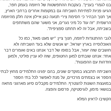
בנו לגמרי בעניין". בעקבות ההתפשטות של היוזמה בעמק חפר,
הגיעו פניות לפתיחת השביתה גם במקומות אחרים ברחבי הארץ,
אך חנוך הבהיר כי חסימת צירי תנועה כגון איילון אינה חלק מהיוזמה
הרשמית: "זה עוד כל מיני נערים, אני משער שהם משתתפים
בשביתה, אבל זה לא תחתנו ספציפית".
לגבי ההתנגדות ליוזמה, חנוך ציין: "יש מעט מאוד, כמו כל
האוכלוסייה בארץ ישראל. יש אנשים שלא בעד השביתה ולא
חושבים שזה יעזור, אבל בסופו של דבר אנחנו באים ואומרים דבר
אחד: אנחנו שובתים למען החטופים, שזה לא עניין פוליטי, ולמען
הזדהות עם ההפגנות".
השביתה תתבצע במוקדים שונים, בהם יפגינו התלמידים מחוץ לבתי
הספר או בצמתים מרכזיים, על מנת לאפשר לכל בתי הספר
במועצות השונות להצטרף. התלמידים מקבלים סיוע מארגוני מחאה
בנושאי מימון, לוגיסטיקה, פרסום והפצה.
הקשיבו לראיון המלא