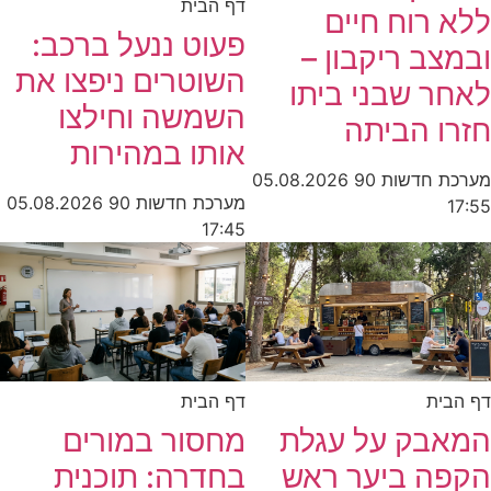
דף הבית
ללא רוח חיים
פעוט ננעל ברכב:
ובמצב ריקבון –
השוטרים ניפצו את
לאחר שבני ביתו
השמשה וחילצו
חזרו הביתה
אותו במהירות
מערכת חדשות 90
05.08.2026
מערכת חדשות 90
05.08.2026
17:55
17:45
דף הבית
דף הבית
המאבק על עגלת
מחסור במורים
הקפה ביער ראש
בחדרה: תוכנית