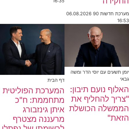
החקירה"
16:35
מערכת חדשות 90
06.08.2026
16:53
יומן תשעים עם יוסי הדר ומשה
גבאי
דף הבית
האלוף נועם תיבון:
המערכת הפוליטית
"צריך להחליף את
מתחממת: ח"כ
הממשלה הכושלת
איתן גינזבורג
הזאת"
מרעננה מצטרף
לרשימתו של נפתלי