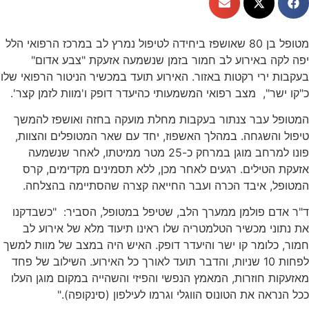
מטופל בן 80 שאושפז ביחידה לטיפול נמרץ לב במרכז הרפואי הלל
ה באירוע לב חמור בזמן שנשמעה אזעקת "צבע אדום"
 ירי רקטות באזור. האירוע תועד במכשיר הניטור הרפואי שלו
שר", מצב רפואי המשמעותי כהיעדר דופק ו'מוות לזמן קצר'.
ל עבר צנתור בעקבות מחלת מועקה בחזה ואושפז להמשך
והשגחה. במהלך האשפוז, יחד עם שאר המטופלים והצוות,
פונו למרחב מוגן במרחק כ-25 מטר ממיטתו, לאחר שנשמעה
הטילים. רגעים לאחר מכן, ללא תסמינים מקדימים, קרס
ל, איבד הכרה ועבר החייאה קצרה שהסתיימה בהצלחה.
ם פולמן ממערך הלב, שטיפל במטופל, הסביר: "כשבדקנו
ני מכשיר הטלמטריה שלו ראינו תיעוד מלא של אירוע לב
כלומר קו ישר והיעדר דופק. האיש היה במצב של מוות למשך
לפחות 10 שניות, והדבר תועד לאורך כל האירוע. השילוב של פחד
ת חוזרות, המאמץ הנפשי והפיזי והשהייה במקום מוגן העלו
ראה את הטונוס הווגלי וגרמו לעילפון (סינקופה)."