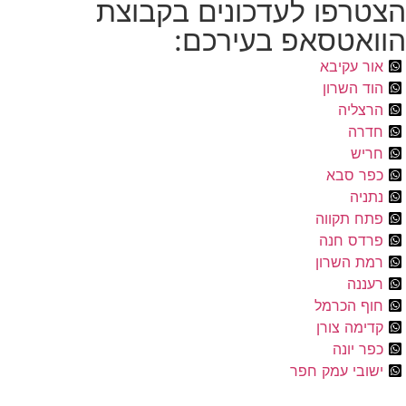
רפו לעדכונים בקבוצת
אטסאפ בעירכם:
ר עקיבא
 השרון
צליה
רה
יש
ר סבא
יה
ח תקווה
דס חנה
ת השרון
ננה
ף הכרמל
מה צורן
 יונה
ובי עמק חפר