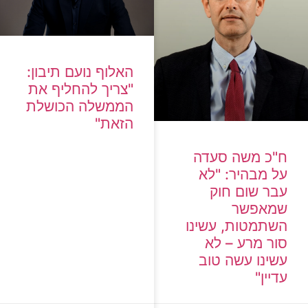
האלוף נועם תיבון:
"צריך להחליף את
הממשלה הכושלת
הזאת"
"כ משה סעדה
 מבהיר: "לא
בר שום חוק
מאפשר
שתמטות, עשינו
ור מרע – לא
ינו עשה טוב
יין"