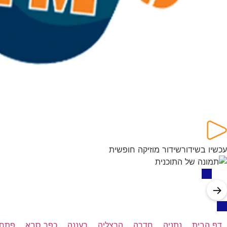
עכשיו בשידור
שידור מוזיקה חופשית
→
דף הבית
נתניה
חדרה
הרצליה
רעננה
כפר סבא
פתח 