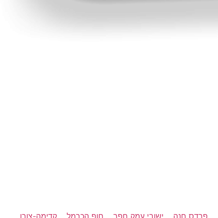
פרדס חנה
ישובי עמק חפר
חוף הכרמל
קדימה-צורן