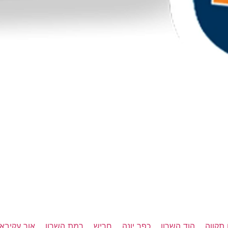
תקווה
הוד השרון
כפר יונה
חריש
רמת השרון
אור עקיבא