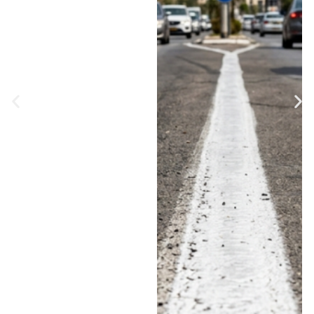
השרון: איזו עיר בראש
הרשימה המביכה
בשרון?
לפי נתוני 2025, נרשמה
עלייה חדה במספר
הדוחות על חציית קו
הפרדה רצוף בתוך הערים
• באזור השרון ניצבת
רעננה בראש הרשימה עם
580 דוחות, אחריה חדרה
עם 500 והרצליה עם 369
• לעומתן, בנתניה נרשמו
השנה 103 דוחות בלבד •
בעמותת "אור ירוק"
מעריכים כי מדובר
בהגברת האכיפה
ומזהירים: "הסיכוי לשרוד
תאונה כזאת הרבה יותר