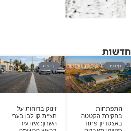
נמוך" • האזינו לדברים
ב"יומן תשעים"
חדשות
דף הבית
דף הבית
זינוק בדוחות על
התפתחות
חציית קו לבן בערי
בחקירת הקטטה
השרון: איזו עיר
באצטדיון פתח
בראש הרשימה
תקווה: מאבטח