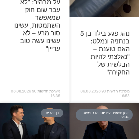
על מבהיר: "לא
עבר שום חוק
שמאפשר
השתמטות, עשינו
סור מרע – לא
נהג פגע בילד בן 5
עשינו עשה טוב
בנתניה ונמלט:
עדיין"
האם טוענת –
"נאלצתי להיות
הבלשית של
החקירה"
מערכת חדשות 90
06.08.2026
מערכת חדשות 90
06.08.2026
16:35
16:53
יומן תשעים עם יוסי הדר ומשה
דף הבית
גבאי