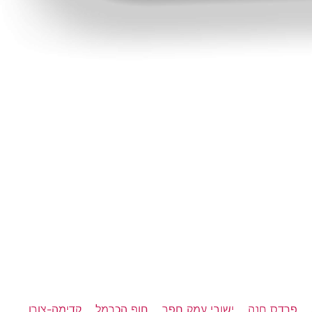
פרדס חנה
ישובי עמק חפר
חוף הכרמל
קדימה-צורן