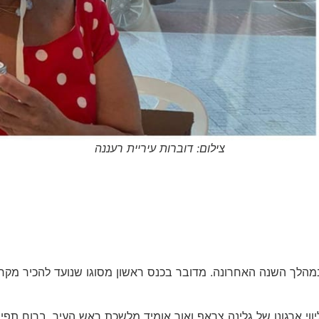
צילום: דוברות עיריית רעננה
במהלך השנה האחרונה. מדובר בכנס ראשון מסוגו שנועד להכיר מקר
ווי ארגונן של גלינה צראף ואור אומיד מלשכת ראש העיר, ברוח תפ