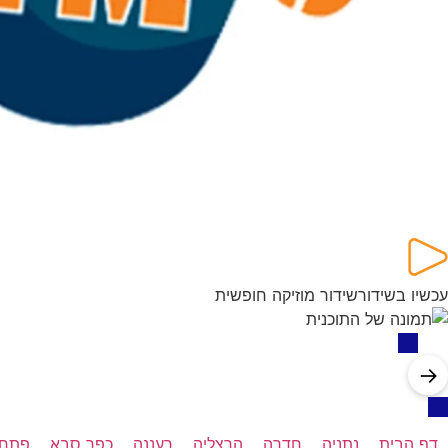
עכשיו בשידור
שידור מוזיקה חופשית
→
דף הבית
נתניה
חדרה
הרצליה
רעננה
כפר סבא
פתח 