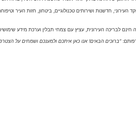
ירוני, חדשנות ושירותים טכנולוגיים, ביטחון, חזות העיר וטיפוחה וע
ינם לבריכה העירונית, עציץ עם צמחי תבלין וערכת מידע שימושית
רפותם:
"ברוכים הבאים! אנו כאן איתכם ולמענכם ושמחים על הצטרפו